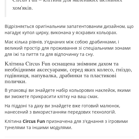
хом'яків.
Відрізняється оригінальним запатентованим дизайном, що
нагадує купол цирку, виконана у яскравих кольорах.
Має кілька рівнів, з'єднаних між собою драбинками, і
великий простір для проживання зі спеціальними зонами
для їжі та пиття та для відпочинку та сну.
Клітина Circus Fun оснащена знімним дахом та
необхідними аксесуарами, серед яких колесо, гніздо,
годівниця, напувалка, драбинки та пластикові
полички.
В упаковці ви знайдете набір кольорових наклейок, якими
ви зможете прикрасити клітку на ваш смак.
На піддоні та даху ви знайдете вже готовий малюнок,
нанесений з використанням передових технологій.
Клітина
Circus Fun
призначена для з'єднання з ігровими
тунелями та іншими модулями.