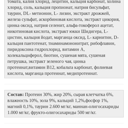
томата, калия хлорид, лецитин, кальция карбонат, холина
хлорид, соль, кальция пропионат, натрия бисульфат,
таурин, DL- метионин, L- лизин, экстракт дрожжей,
железа сульфат, аскорбиновая кислота, экстракт цикория,
цинка оксид, натрия селенит, альфа-токоферол ацетат,
никотиновая кислота, экстракт юкки Шидигера, L-
цистин, кальция йодат, марганца оксид, L- карнитин, D-
кальция пантотенат, тиаминамононитрат, рибофлавин,
пиридоксина гидрохлорид, витамин А,
холекальциферол, биотин, сушеная мята, сушеная
петрушка, экстракт зеленого чая, цинка
протеинат,витамин В12, кобальта карбонат, фолиевая
кислота, марганца протеинат, медипротеинат.
Состав:
Протеин 30%, жир 20%, сырая клетчатка 6%,
влажность 10%, зола 9%, кальций 1,2%,фосфор 1%,
магний 0,1%, таурин 2.600 мг/кг, маннан-олигосахариды
1.000 мг/кг, фрукто-олигосахариды 500 мг/кг.