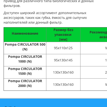
привод для различного типа биологических и донных
фильтров.
Доступен широкий ассортимент дополнительных
аксессуаров, таких как губка, ёмкость для сыпучих
наполнителей или донный фильтр.
Размер без
Рекоменд
Наименование
упаковки
аква
[мм]
Pompa CIRCULATOR 500
95x110x125
(N)
Pompa CIRCULATOR
95x130x145
1
1000 (N)
Pompa CIRCULATOR
130x130x160
2
1500 (N)
Pompa CIRCULATOR
130x130x160
2000 (N)