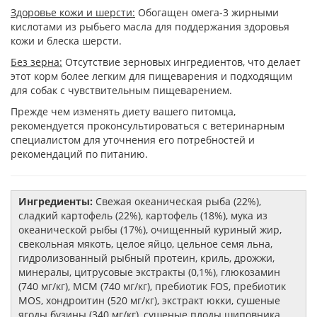
Здоровье кожи и шерсти:
Обогащен омега-3 жирными
кислотами из рыбьего масла для поддержания здоровья
кожи и блеска шерсти.
Без зерна:
Отсутствие зерновых ингредиентов, что делает
этот корм более легким для пищеварения и подходящим
для собак с чувствительным пищеварением.
Прежде чем изменять диету вашего питомца,
рекомендуется проконсультироваться с ветеринарным
специалистом для уточнения его потребностей и
рекомендаций по питанию.
Ингредиенты:
Свежая океаническая рыба (22%),
сладкий картофель (22%), картофель (18%), мука из
океанической рыбы (17%), очищенный куриный жир,
свекольная мякоть, целое яйцо, цельное семя льна,
гидролизованный рыбный протеин, криль, дрожжи,
минералы, цитрусовые экстракты (0,1%), глюкозамин
(740 мг/кг), МСМ (740 мг/кг), пребиотик FOS, пребиотик
MOS, хондроитин (520 мг/кг), экстракт юкки, сушеные
ягоды бузины (340 мг/кг), сушеные плоды шиповника