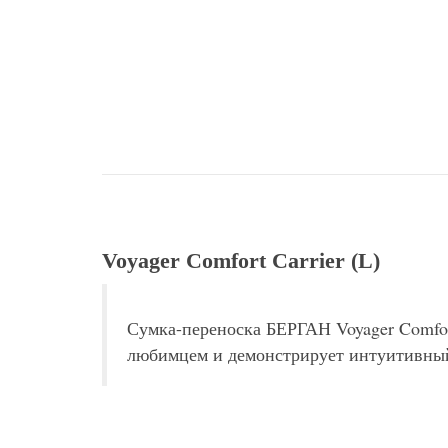
Опис Bergan Voyager Comfo
Voyager Comfort Carrier (L)