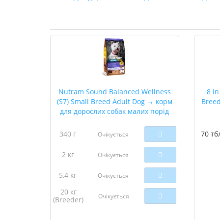
Nutram Sound Balanced Wellness
8 in
(S7) Small Breed Adult Dog → корм
Breed
для дорослих собак малих порід
340 г
70 тб
Очікується
2 кг
Очікується
5,4 кг
Очікується
20 кг
Очікується
(Breeder)