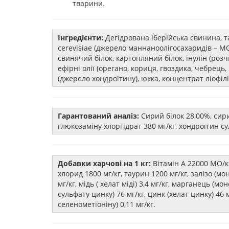
тварини.
Інгредієнти:
Дегідрована іберійська свинина, т
cerevisiae (джерело маннаноолігосахаридів – МОС
свинячий білок, картопляний білок, інулін (ро
ефірні олії (орегано, кориця, гвоздика, чебрець
(джерело хондроїтину), юкка, концентрат ліофілі
Гарантований аналіз:
Сирий білок 28,00%, сири
глюкозаміну хлоргідрат 380 мг/кг, хондроїтин су
Добавки харчові на 1 кг:
Вітамін А 22000 МО/кг,
хлорид 1800 мг/кг, таурин 1200 мг/кг, залізо (мон
мг/кг, мідь ( хелат міді) 3,4 мг/кг, марганець (
сульфату цинку) 76 мг/кг, цинк (хелат цинку) 46 м
селенометіоніну) 0,11 мг/кг.