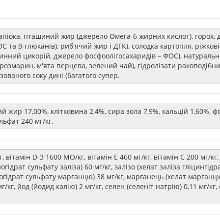
апіока, пташиний жир (джерело Омега-6 жирних кислот), горох, 
 та β-глюканів), риб'ячий жир і ДГК), солодка картопля, ріжкові
зчинний цикорій, джерело фосфоолігосахаридів – ФОС), натураль
, розмарин, м'ята перцева, зелений чай), гідролізати ракоподібн
зованого соку дині (багатого супер.
й жир 17,00%, клітковина 2,4%, сира зола 7,9%, кальцій 1,60%, ф
льфат 240 мг/кг.
 вітамін D-3 1600 МО/кг, вітамін Е 460 мг/кг, вітамін С 200 мг/кг, 
огідрат сульфату заліза) 60 мг/кг, залізо (хелат заліза гліцингідра
моногідрат сульфату марганцю) 38 мг/кг, марганець (хелат марганц
г/кг, йод (йодид калію) 2 мг/кг, селен (селеніт натрію) 0,11 мг/к