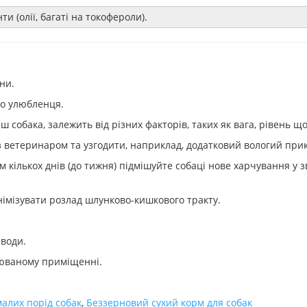
и (олії, багаті на токофероли).
ни.
го улюбленця.
ш собака, залежить від різних факторів, таких як вага, рівень що
 ветеринаром та узгодити, наприклад, додатковий вологий прик
 кількох днів (до тижня) підмішуйте собаці нове харчування у 
імізувати розлад шлунково-кишкового тракту.
 води.
рюваному приміщенні.
малих порід собак
,
Беззерновий сухий корм для собак