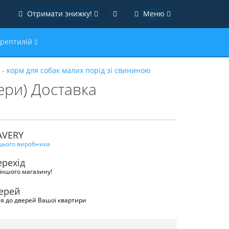
Отримати знижку!
Меню
 рептилій
k - корм для собак малих порід зі свининою
ери) Доставка
AVERY
 цього виробника
рехід
іншого магазину!
верей
я до дверей Вашої квартири