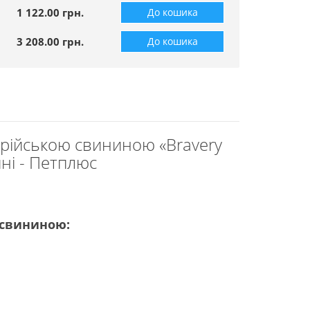
1 122.00 грн.
До кошика
3 208.00 грн.
До кошика
берійською свининою «Bravery
ині - Петплюс
і свининою: