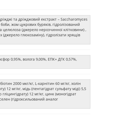
дріжджі та дріжджовий екстракт – Saccharomyces
 боби, жом цукрових буряків, гідролізований
на целюлоза (джерело нерозчинної клітковини) ,
их (джерело глюкозаміну), гідролізати хрящів
осфор 0,95%, волога 9,00%, ЕПК+ ДГК 0,57%,
біотин 2000 мкг/кг, L-карнітин 60 мг/кг, холін
ту) 12 мг/кг, мідь (пентагідрат сульфату міді) 5,5
ю гліцингідрату) 12 мг/кг, цинк (моногідрат
г, селен (гідроксильований аналог