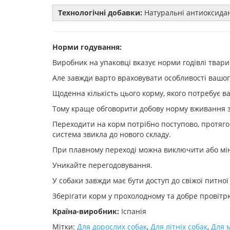
Технологічні добавки:
Натуральні антиоксидант
Норми годування:
Виробник на упаковці вказує норми годівлі твари
Але завжди варто враховувати особливості вашо
Щоденна кількість цього корму, якого потребує ва
Тому краще обговорити добову норму вживання з
Переходити на корм потрібно поступово, протягом
система звикла до нового складу.
При плавному переході можна виключити або мін
Уникайте перегодовування.
У собаки завжди має бути доступ до свіжої питної
Зберігати корм у прохолодному та добре провіт
Країна-виробник:
Іспанія
Мітки:
Для дорослих собак
,
Для літніх собак
,
Для 