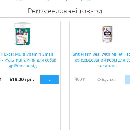
Рекомендовані товари
 1 Excel Multi Vitamin Small
Brit Fresh Veal with Millet - 
 - мультивітаміни для собак
консервований корм для со
дрібних порід
телятина
л
619.00 грн.
400 г
Очікується