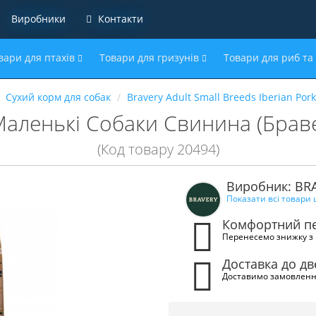
Виробники
Контакти
вари для птахів
Товари для гризунів
Товари для риб та
Сухий корм для собак
Bravery Adult Small Breeds Iberian Por
аленькі Собаки Свинина (Брав
(Код товару 20494)
Виробник: BR
Показати всі товари
Комфортний пе
Перенесемо знижку з 
Доставка до д
Доставимо замовленн