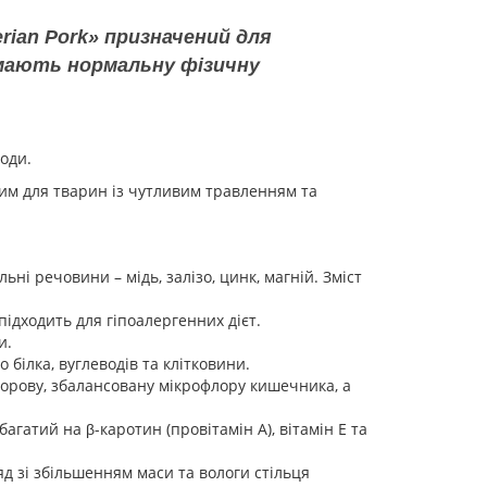
erian Pork» призначений для
і мають нормальну фізичну
оди.
ним для тварин із чутливим травленням та
ьні речовини – мідь, залізо, цинк, магній. Зміст
ідходить для гіпоалергенних дієт.
и.
 білка, вуглеводів та клітковини.
дорову, збалансовану мікрофлору кишечника, а
агатий на β-каротин (провітамін А), вітамін Е та
д зі збільшенням маси та вологи стільця