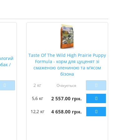
Taste Of The Wild High Prairie Puppy
вологий
Formula - корм для цуценят зі
бак /
смаженою олениною та м'ясом
бізона
2 кг
Очікується
5,6 кг
2 557.00 грн.
12,2 кг
4 658.00 грн.