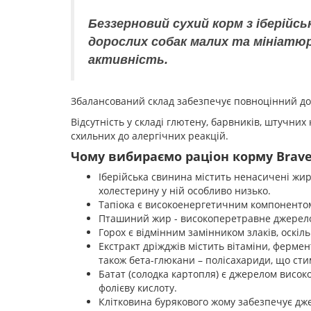
Беззерновий сухий корм з іберійськ
дорослих собак малих та мініатюр
активність.
Збалансований склад забезпечує повноцінний дог
Відсутність у складі глютену, барвників, штучн
схильних до алергічних реакцій.
Чому вибираємо раціон корму Braver
Іберійська свинина містить ненасичені жирні
холестерину у ній особливо низько.
Тапіока є високоенергетичним компонентом 
Пташиний жир - високоперетравне джерело 
Горох є відмінним замінником злаків, оскіл
Екстракт дріжджів містить вітаміни, ферме
також бета-глюкани – полісахариди, що сти
Батат (солодка картопля) є джерелом високо
фолієву кислоту.
Клітковина бурякового жому забезпечує дже