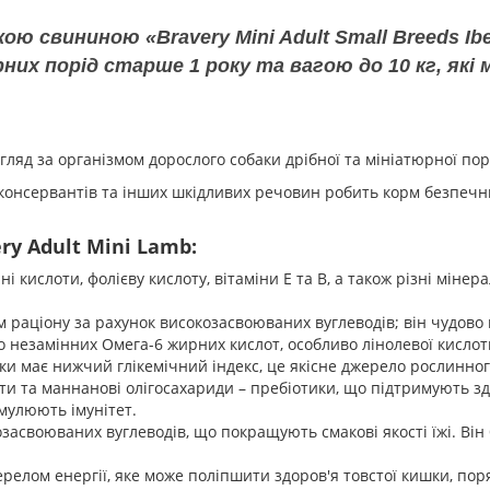
ою свининою «Bravery Mini Adult Small Breeds Ib
них порід старше 1 року та вагою до 10 кг, як
ляд за організмом дорослого собаки дрібної та мініатюрної пор
их консервантів та інших шкідливих речовин робить корм безпеч
y Adult Mini Lamb:
 кислоти, фолієву кислоту, вітаміни Е та В, а також різні мінерал
раціону за рахунок високозасвоюваних вуглеводів; він чудово п
незамінних Омега-6 жирних кислот, особливо лінолевої кислот
ьки має нижчий глікемічний індекс, це якісне джерело рослинного
нти та маннанові олігосахариди – пребіотики, що підтримують з
мулюють імунітет.
засвоюваних вуглеводів, що покращують смакові якості їжі. Він б
релом енергії, яке може поліпшити здоров'я товстої кишки, поря