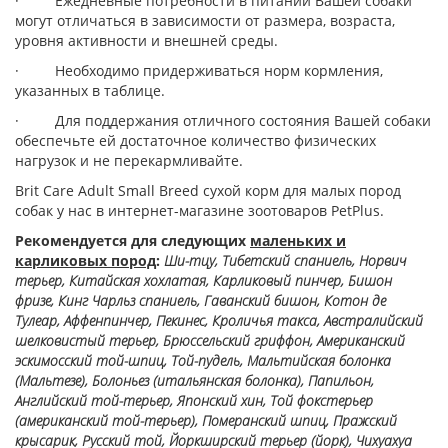
· Ежедневные потребности в питании Вашей собаки
могут отличаться в зависимости от размера, возраста,
уровня активности и внешней среды.
· Необходимо придерживаться норм кормления,
указанных в таблице.
· Для поддержания отличного состояния Вашей собаки
обеспечьте ей достаточное количество физических
нагрузок и не перекармливайте.
Brit Care Adult Small Breed сухой корм для малых пород
собак у нас в интернет-магазине зоотоваров PetPlus.
Рекомендуется для следующих
маленьких и
карликовых пород
:
Ши-тцу, Тибетский спаниель, Норвич
терьер, Китайская хохлатая, Карликовый пинчер, Бишон
фризе, Кинг Чарльз спаниель, Гаванский бишон, Котон де
Тулеар, Аффенпинчер, Пекинес, Кроличья такса, Австралийский
шелковистый терьер, Брюссельский гриффон, Американский
эскимосский той-шпиц, Той-пудель, Мальтийская болонка
(Мальтезе), Болоньез (итальянская болонка), Папильон,
Английский той-терьер, Японский хин, Той фокстерьер
(американский той-терьер), Померанский шпиц, Пражский
крысарик, Русский той, Йоркширский терьер (йорк), Чихуахуа