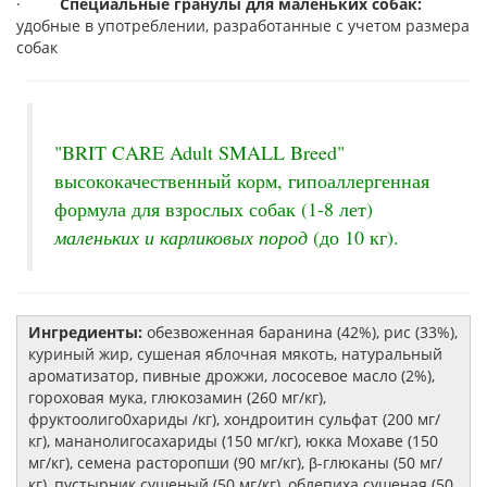
·
Специальные гранулы для маленьких собак:
удобные в употреблении, разработанные с учетом размера
собак
"BRIT CARE Adult SMALL Breed"
высококачественный корм, гипоаллергенная
формула для взрослых собак (1-8 лет)
маленьких и карликовых пород
(до 10 кг).
Ингредиенты:
обезвоженная баранина (42%), рис (33%),
куриный жир, сушеная яблочная мякоть, натуральный
ароматизатор, пивные дрожжи, лососевое масло (2%),
гороховая мука, глюкозамин (260 мг/кг),
фруктоолиго0хариды /кг), хондроитин сульфат (200 мг/
кг), мананолигосахариды (150 мг/кг), юкка Мохаве (150
мг/кг), семена расторопши (90 мг/кг), β-глюканы (50 мг/
кг), пустырник сушеный (50 мг/кг), облепиха сушеная (50