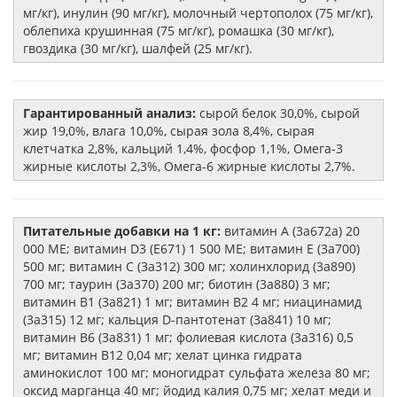
мг/кг), инулин (90 мг/кг), молочный чертополох (75 мг/кг),
облепиха крушинная (75 мг/кг), ромашка (30 мг/кг),
гвоздика (30 мг/кг), шалфей (25 мг/кг).
Гарантированный анализ:
сырой белок 30,0%, сырой
жир 19,0%, влага 10,0%, сырая зола 8,4%, сырая
клетчатка 2,8%, кальций 1,4%, фосфор 1,1%, Омега-3
жирные кислоты 2,3%, Омега-6 жирные кислоты 2,7%.
Питательные добавки на 1 кг:
витамин А (3a672a) 20
000 ME; витамин D3 (E671) 1 500 ME; витамин E (3a700)
500 мг; витамин С (3a312) 300 мг; холинхлорид (3a890)
700 мг; таурин (3a370) 200 мг; биотин (3a880) 3 мг;
витамин В1 (3a821) 1 мг; витамин В2 4 мг; ниацинамид
(3a315) 12 мг; кальция D-пантотенат (3a841) 10 мг;
витамин В6 (3a831) 1 мг; фолиевая кислота (3a316) 0,5
мг; витамин В12 0,04 мг; хелат цинка гидрата
аминокислот 100 мг; моногидрат сульфата железа 80 мг;
оксид марганца 40 мг; йодид калия 0,75 мг; хелат меди и