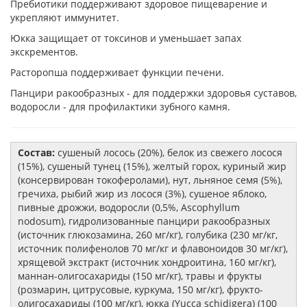
Пребиотики поддерживают здоровое пищеварение и
укрепляют иммунитет.
Юкка защищает от токсинов и уменьшает запах
экскрементов.
Расторопша поддерживает функции печени.
Панцири ракообразных - для поддержки здоровья суставов,
водоросли - для профилактики зубного камня.
Состав:
сушеный лосось (20%), белок из свежего лосося
(15%), сушеный тунец (15%), желтый горох, куриный жир
(консервирован токоферолами), нут, льняное семя (5%),
гречиха, рыбий жир из лосося (3%), сушеное яблоко,
пивные дрожжи, водоросли (0,5%, Ascophyllum
nodosum), гидролизованные панцири ракообразных
(источник глюкозамина, 260 мг/кг), голубика (230 мг/кг,
источник полифенолов 70 мг/кг и флавоноидов 30 мг/кг),
хрящевой экстракт (источник хондроитина, 160 мг/кг),
маннан-олигосахариды (150 мг/кг), травы и фрукты
(розмарин, цитрусовые, куркума, 150 мг/кг), фрукто-
олигосахариды (100 мг/кг), юкка (Yucca schidigera) (100