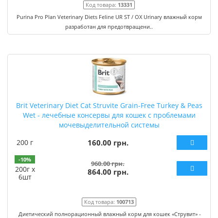
Код товара:
13331
Purina Pro Plan Veterinary Diets Feline UR ST / OX Urinary влажный корм
разработан для предотвращени..
Brit Veterinary Diet Cat Struvite Grain-Free Turkey & Peas
Wet - лечебные консервы для кошек с проблемами
мочевыделительной системы
200 г
160.00 грн.
-10%
960.00 грн.
200г х
864.00 грн.
6шт
Код товара:
100713
Диетический полнорационный влажный корм для кошек «Струвит» -