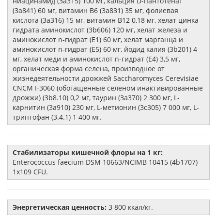
ниацинамид (3a315) 100 мг, кальция D-пантотенат
(3a841) 60 мг, витамин В6 (3a831) 35 мг, фолиевая
кислота (3a316) 15 мг, витамин В12 0,18 мг, хелат цинка
гидрата аминокислот (3b606) 120 мг, xелат железа и
аминокислот n-гидрат (E1) 60 мг, xелат марганца и
аминокислот n-гидрат (E5) 60 мг, йодид калия (3b201) 4
мг, хелат меди и аминокислот n-гидрат (E4) 3,5 мг,
органическая форма селена, производное от
жизнедеятельности дрожжей Saccharomyces Cerevisiae
CNCM I-3060 (обогащенные селеном инактивированные
дрожжи) (3b8.10) 0,2 мг, таурин (3a370) 2 300 мг, L-
карнитин (3a910) 230 мг, L-метионин (3c305) 7 000 мг, L-
триптофан (3.4.1) 1 400 мг.
Стабилизаторы кишечной флоры на 1 кг:
Enterococcus faecium DSM 10663/NCIMB 10415 (4b1707)
1x109 CFU.
Энергетическая ценность:
3 800 ккал/кг.