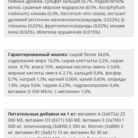
пивные дрожжи, сульфат кальция (0,7%, подкислитель
мочи), сушеные морские водоросли (0,5%, Ascophyllum
nodosum), клюква (0,3%, Vaccinium vitis-idaea), экстракт
дрожжей (источник маннанолигосахаридов, 0,022%), β-
глюканы (0,02%), фруктоолигосахариды (0,02%), мохаве
юкка (0,02%), облепиха крушинная (0,015%).
Гарантированный анализ:
сырой белок 34,0%,
содержание жира 16,0%, сырая клетчатка 2,2%, сырая
зола 8,7%, влага 10%, жирные кислоты омега-3 0,6%,
жирные кислоты омега-6 2,1%, кальций 0,8%, фосфор
0,7%, натрий 1,3%, магний 0,06%, калий 0,45%, хлориды
1,8%, сера 0,6%, таурин 0,23%, гидроксипролин 0,4%,
витамин D 500 МЕ/кг, L-метионин 1,0%.
Питательные добавки на 1 кг:
витамин А (3a672a) 25
000 ME, витамин D3 (E671) 500 ME, витамин E (3a700) 1
000 мг, холинхлорид (3a890) 2 300 мг, биотин (3a880) 3
мг, витамин В1 (3a821) 10 мг, витамин В2 30 мг,