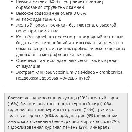
Низкий магний 0,06% - устраняет причину
образования струвитных камней
Высокое содержание омега-3 0,6%
Антиоксиданты A, C, E
Желтый горох / гречиха - без глютена, с высокой
перевариваемостью
Келп (Ascophyllum nodosum) - природный источник
йода, калия, сильнейший антиоксидант и регулятор
обмена веществ, источник пребиотического волокна
для баланса микрофлоры кишечника
Облепиха - антиоксидантные свойства, иммунная
стимуляция
Экстракт клюквы, Vaccinium vitis-idaea – cranberries,
поддержка здоровья мочевых путей
Состав:
дегидрированная курица (20%), желтый горох
(16%), белок из желтого гороха, куриный жир (10%),
гидролизованный куриный протеин (10%), гречиха,
зеленый горошек (6%), хлорид натрия (3%), яблочный
жмых, картофельный белок, рыбий жир из лосося (2%),
гидролизованная куриная печень (2%), минералы,