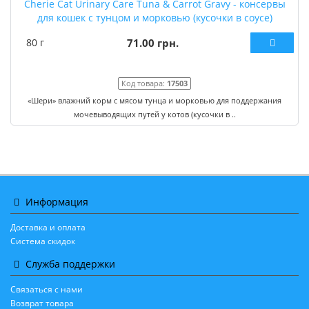
Cherie Cat Urinary Care Tuna & Carrot Gravy - консервы
для кошек с тунцом и морковью (кусочки в соусе)
80 г
71.00 грн.
Код товара:
17503
«Шери» влажний корм с мясом тунца и морковью для поддержания
мочевыводящих путей у котов (кусочки в ..
Информация
Доставка и оплата
Система скидок
Служба поддержки
Связаться с нами
Возврат товара