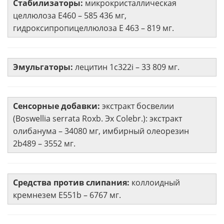
Стабилизаторы:
микрокристаллическая
целлюлоза Е460 – 585 436 мг,
гидроксипропицеллюлоза Е 463 – 819 мг.
Эмульгаторы:
лецитин 1c322i – 33 809 мг.
Сенсорные добавки:
экстракт босвелии
(Boswellia serrata Roxb. Эх Colebr.): экстракт
олибанума – 34080 мг, имбирный олеорезин
2b489 – 3552 мг.
Средства против слипания:
коллоидный
кремнезем Е551b – 6767 мг.