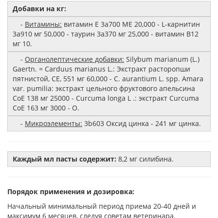
Добавки на кг:
-
Витамины:
витамин E 3a700 МЕ 20,000 - L-карнитин
3a910 мг 50,000 - таурин 3a370 мг 25,000 - витамин B12
мг 10.
-
Органолептические добавки:
Silybum marianum (L.)
Gaertn. = Carduus marianus L.: Экстракт расторопши
пятнистой, СЕ, 551 мг 60,000 - C. aurantium L. spp. Amara
var. pumilia: экстракт цельного фруктового апельсина
CoE 138 мг 25000 - Curcuma longa L .: экстракт Curcuma
CoE 163 мг 3000 - O.
-
Микроэлементы:
3b603 Оксид цинка - 241 мг цинка.
Каждый мл пасты содержит:
8,2 мг силибина.
Порядок применения и дозировка:
Начальный минимальный период приема 20-40 дней и
максимум 6 месяцев, следуя советам ветеринара.