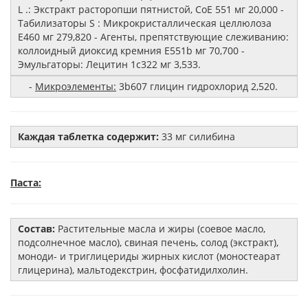
L .: Экстракт расторопши пятнистой, CoE 551 мг 20,000 -
Табилизаторы S : Микрокристаллическая целлюлоза
E460 мг 279,820 - Агенты, препятствующие слеживанию:
коллоидный диоксид кремния E551b мг 70,700 -
Эмульгаторы: Лецитин 1c322 мг 3,533.
-
Микроэлементы:
3b607 глицин гидрохлорид 2,520.
Каждая таблетка содержит:
33 мг силибина
Паста:
Состав:
Растительные масла и жиры (соевое масло,
подсолнечное масло), свиная печень, солод (экстракт),
моноди- и триглицериды жирных кислот (моностеарат
глицерина), мальтодекстрин, фосфатидилхолин.