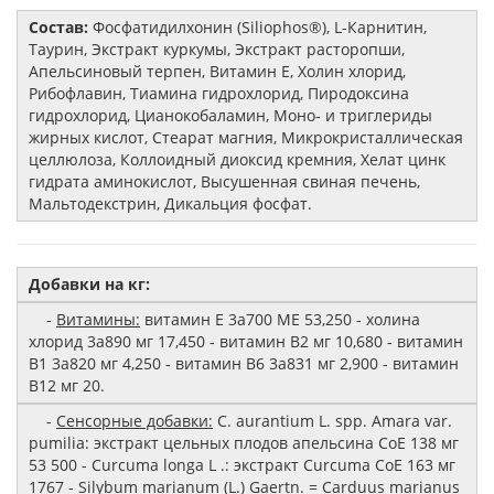
Состав:
Фосфатидилхонин (Siliophos®), L-Карнитин,
Таурин, Экстракт куркумы, Экстракт расторопши,
Апельсиновый терпен, Витамин Е, Холин хлорид,
Рибофлавин, Тиамина гидрохлорид, Пиродоксина
гидрохлорид, Цианокобаламин, Моно- и триглериды
жирных кислот, Стеарат магния, Микрокристаллическая
целлюлоза, Коллоидный диоксид кремния, Хелат цинк
гидрата аминокислот, Высушенная свиная печень,
Мальтодекстрин, Дикальция фосфат.
Добавки на кг:
-
Витамины:
витамин E 3a700 МЕ 53,250 - холина
хлорид 3a890 мг 17,450 - витамин B2 мг 10,680 - витамин
B1 3a820 мг 4,250 - витамин B6 3a831 мг 2,900 - витамин
B12 мг 20.
-
Сенсорные добавки:
C. aurantium L. spp. Amara var.
pumilia: экстракт цельных плодов апельсина CoE 138 мг
53 500 - Curcuma longa L .: экстракт Curcuma CoE 163 мг
1767 - Silybum marianum (L.) Gaertn. = Carduus marianus