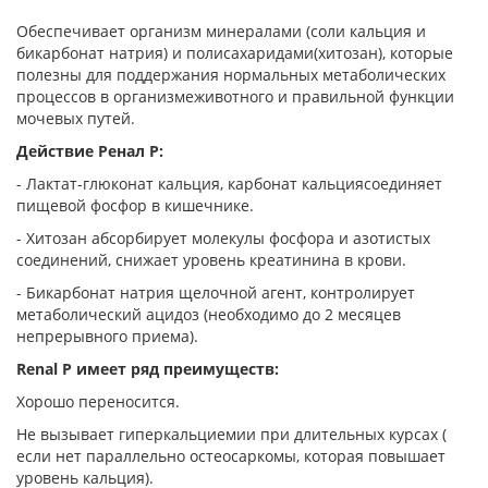
Обеспечивает организм минералами (соли кальция и
бикарбонат натрия) и полисахаридами(хитозан), которые
полезны для поддержания нормальных метаболических
процессов в организмеживотного и правильной функции
мочевых путей.
Действие Ренал P:
- Лактат-глюконат кальция, карбонат кальциясоединяет
пищевой фосфор в кишечнике.
- Хитозан абсорбирует молекулы фосфора и азотистых
соединений, снижает уровень креатинина в крови.
- Бикарбонат натрия щелочной агент, контролирует
метаболический ацидоз (необходимо до 2 месяцев
непрерывного приема).
Renal P имеет ряд преимуществ:
Хорошо переносится.
Не вызывает гиперкальциемии при длительных курсах (
если нет параллельно остеосаркомы, которая повышает
уровень кальция).