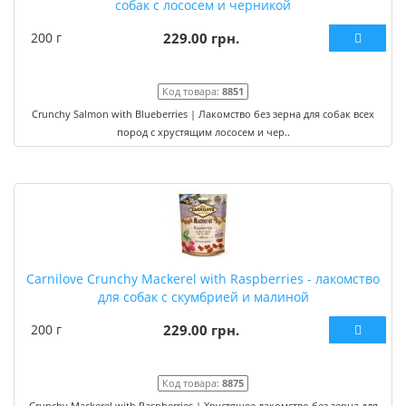
собак с лососем и черникой
200 г
229.00 грн.
Код товара:
8851
Crunchy Salmon with Blueberries | Лакомство без зерна для собак всех
пород с хрустящим лососем и чер..
Carnilove Crunchy Mackerel with Raspberries - лакомство
для собак с скумбрией и малиной
200 г
229.00 грн.
Код товара:
8875
Crunchy Mackerel with Raspberries | Хрустящее лакомство без зерна для