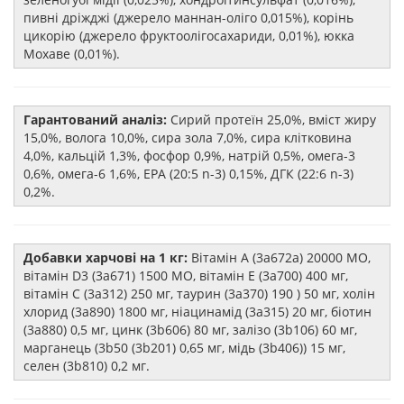
пивні дріжджі (джерело маннан-оліго 0,015%), корінь
цикорію (джерело фруктоолігосахариди, 0,01%), юкка
Мохаве (0,01%).
Гарантований аналіз:
Сирий протеїн 25,0%, вміст жиру
15,0%, волога 10,0%, сира зола 7,0%, сира клітковина
4,0%, кальцій 1,3%, фосфор 0,9%, натрій 0,5%, омега-3
0,6%, омега-6 1,6%, EPA (20:5 n-3) 0,15%, ДГК (22:6 n-3)
0,2%.
Добавки харчові на 1 кг:
Вітамін А (3а672а) 20000 МО,
вітамін D3 (3а671) 1500 МО, вітамін Е (3а700) 400 мг,
вітамін С (3а312) 250 мг, таурин (3а370) 190 ) 50 мг, холін
хлорид (3a890) 1800 мг, ніацинамід (3a315) 20 мг, біотин
(3a880) 0,5 мг, цинк (3b606) 80 мг, залізо (3b106) 60 мг,
марганець (3b50 (3b201) 0,65 мг, мідь (3b406)) 15 мг,
селен (3b810) 0,2 мг.