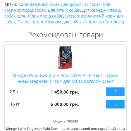
Мітки:
Карнілав (Carnilove)
,
Для дорослих собак
,
Для
крупних порід собак
,
Для літніх собак
,
Для середніх порід
собак
,
Для малих порід собак
,
Беззерновий сухий корм для
собак
,
Гіпоалергенний корм для собак
,
Карнілав (Carnilove)
Рекомендовані товари
Monge BWild Low Grain Adult Deer All Breeds – сухий
низькозерновий корм для собак з м'ясом оленя
2,5 кг
1 450.00 грн.
15 кг
6 000.00 грн.
Модель:
700983
Monge BWild Dog Adult Wild Deer – це збалансований повнораційний корм