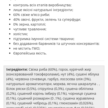
контроль всіх етапів виробництва;
лише якісні натуральні інгредієнти;
60% свіже м'ясо риби;
40% овочі, фрукти, зелень та суперфуди;
0% зерна, картоплі;
чутливе травлення;
холістик;
підтримка імунної системи тварини;
без додавання барвників та штучних консервантів;
не містить ГМО;
Європейська якість.
Інгредієнти:
Свіжа риба (60%), горох, курячий жир
(консервований токоферолами), нут (4%), сушені яблука
(4%), червона сочевиця, гарбуз, лососева олія (3%),
натуральні ароматизатори, морква, яєчна шкаралупа . ,
Білок ряски (0,5%), спіруліна (0,3%), сушена обліпиха
(0,2%), сушений корінь імбиру (0,1%), чорниця сушена
(0,1%), сушений розмарин (0 ,1%), сушена журавлина
(0,1%), сушений чебрець (0,1%), глюкозамін (0,026%),
зеленогубі мідії (0,025%), хондроїтинсульфат (0,016%),