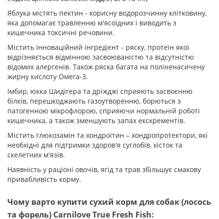
Яблука містять пектин - корисну водорозчинну клітковину,
яка допомагає травленню м'ясоїдних і виводить з
кишечника токсичні речовини.
Містить інноваційний інгредієнт - ряску, протеїн якої
відрізняється відмінною засвоюваністю та відсутністю
відомих алергенів. Також ряска багата на поліненасичену
жирну кислоту Омега-3.
Імбир, юкка Шидігера та дріжджі сприяють засвоєнню
білків, перешкоджають газоутворенню, борються з
патогенною мікрофлорою, сприяючи нормальній роботі
кишечника, а також зменшують запах екскрементів.
Містить глюкозамін та хондроїтин – хондропротектори, які
необхідні для підтримки здоров'я суглобів, кісток та
скелетних м'язів.
Наявність у раціоні овочів, ягід та трав збільшує смакову
привабливість корму.
Чому варто купити сухий корм для собак (лосось
та форель) Carnilove True Fresh Fish: