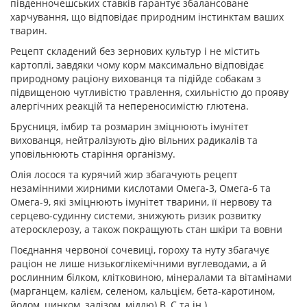
південночешських ставків гарантує збалансоване
харчування, що відповідає природним інстинктам ваших
тварин.
Рецепт складений без зернових культур і не містить
картоплі, завдяки чому корм максимально відповідає
природному раціону вихованця та підійде собакам з
підвищеною чутливістю травлення, схильністю до прояву
алергічних реакцій та непереносимістю глютена.
Брусниця, імбир та розмарин зміцнюють імунітет
вихованця, нейтралізують дію вільних радикалів та
уповільнюють старіння організму.
Олія лосося та курячий жир збагачують рецепт
незамінними жирними кислотами Омега-3, Омега-6 та
Омега-9, які зміцнюють імунітет тварини, її нервову та
серцево-судинну системи, знижують ризик розвитку
атеросклерозу, а також покращують стан шкіри та вовни
Поєднання червоної сочевиці, гороху та нуту збагачує
раціон не лише низькоглікемічними вуглеводами, а й
рослинним білком, клітковиною, мінералами та вітамінами
(марганцем, калієм, селеном, кальцієм, бета-каротином,
йодом, цинком, залізом, міддю) B, С та ін.)