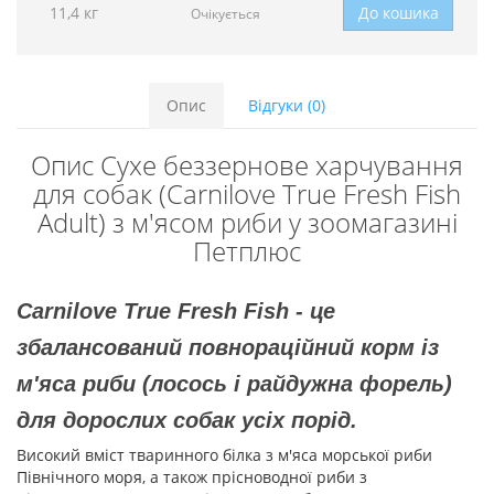
11,4 кг
До кошика
Очікується
Опис
Відгуки (0)
Опис Сухе беззернове харчування
для собак (Carnilove True Fresh Fish
Adult) з м'ясом риби у зоомагазині
Петплюс
Carnilove True Fresh Fish - це
збалансований повнораційний корм із
м'яса риби (лосось і райдужна форель)
для дорослих собак усіх порід.
Високий вміст тваринного білка з м'яса морської риби
Північного моря, а також прісноводної риби з