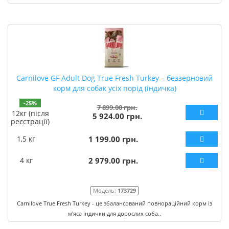
Carnilove GF Adult Dog True Fresh Turkey – беззерновий
корм для собак усіх порід (індичка)
-25%
7 899.00 грн.
12кг (після
5 924.00 грн.
реєстрації)
1,5 кг
1 199.00 грн.
4 кг
2 979.00 грн.
Модель:
173729
Carnilove True Fresh Turkey - це збалансований повнораційний корм із
м'яса індички для дорослих соба..