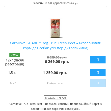
з оленини для дорослих собак у..
Carnilove GF Adult Dog True Fresh Beef – беззерновий
корм для собак усіх порід (яловичина)
-25%
8 359.00 грн.
12кг (після
6 269.00 грн.
реєстрації)
1,5 кг
1 259.00 грн.
4 кг
Очікується
Модель:
173726
Carnilove True Fresh Beef – це збалансований повнораційний корм із
яловичини для дорослих собак усіх..