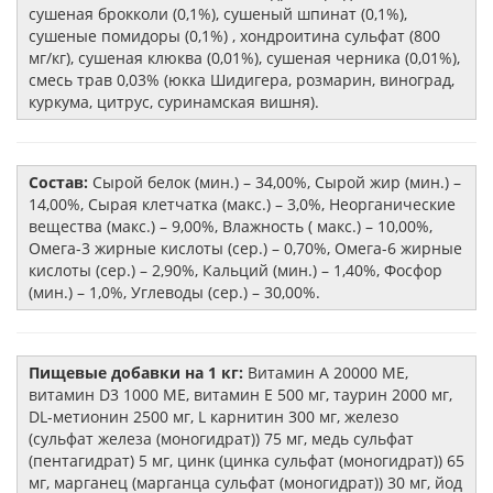
сушеная брокколи (0,1%), сушеный шпинат (0,1%),
сушеные помидоры (0,1%) , хондроитина сульфат (800
мг/кг), сушеная клюква (0,01%), сушеная черника (0,01%),
смесь трав 0,03% (юкка Шидигера, розмарин, виноград,
куркума, цитрус, суринамская вишня).
Состав:
Сырой белок (мин.) – 34,00%, Сырой жир (мин.) –
14,00%, Сырая клетчатка (макс.) – 3,0%, Неорганические
вещества (макс.) – 9,00%, Влажность ( макс.) – 10,00%,
Омега-3 жирные кислоты (сер.) – 0,70%, Омега-6 жирные
кислоты (сер.) – 2,90%, Кальций (мин.) – 1,40%, Фосфор
(мин.) – 1,0%, Углеводы (сер.) – 30,00%.
Пищевые добавки на 1 кг:
Витамин А 20000 МЕ,
витамин D3 1000 МЕ, витамин Е 500 мг, таурин 2000 мг,
DL-метионин 2500 мг, L карнитин 300 мг, железо
(сульфат железа (моногидрат)) 75 мг, медь сульфат
(пентагидрат) 5 мг, цинк (цинка сульфат (моногидрат)) 65
мг, марганец (марганца сульфат (моногидрат)) 30 мг, йод