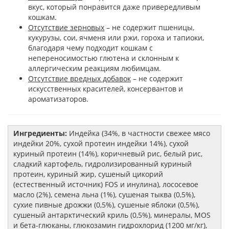
вкус, который понравится даже привередливым
кошкам.
Отсутствие зерновых
– не содержит пшеницы,
кукурузы, сои, ячменя или ржи, гороха и тапиоки,
благодаря чему подходит кошкам с
непереносимостью глютена и склонным к
аллергическим реакциям любимцам.
Отсутствие вредных добавок
– не содержит
искусственных красителей, консервантов и
ароматизаторов.
Ингредиенты:
Индейка (34%, в частности свежее мясо
индейки 20%, сухой протеин индейки 14%), сухой
куриный протеин (14%), коричневый рис, белый рис,
сладкий картофель, гидролизированный куриный
протеин, куриный жир, сушеный цикорий
(естественный источник) FOS и инулина), лососевое
масло (2%), семена льна (1%), сушеная тыква (0,5%),
сухие пивные дрожжи (0,5%), сушеные яблоки (0,5%),
сушеный антарктический криль (0,5%), минералы, MOS
и бета-глюканы, глюкозамин гидрохлорид (1200 мг/кг),