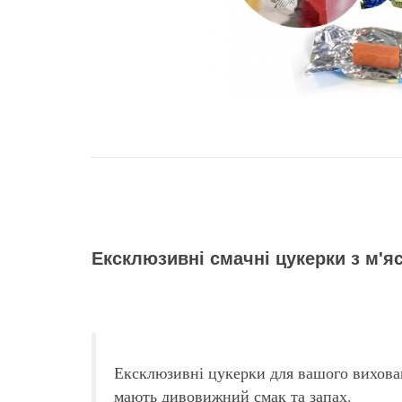
Опис Смачні ласощі для собак «
Ексклюзивні смачні цукерки з м'
Чи можна собаці давати цукерки?
Можна, але за однієї умови: це будуть корисні ла
Ексклюзивні цукерки для вашого вихованц
мають дивовижний смак та запах.