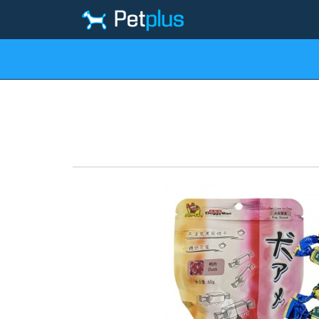
(095) 667-44-00
Товари для собак
Товари для кішок
То
Товари для собак
Ласощі Цукерки Для Соб