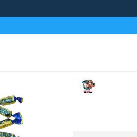
Виробники
Контакти
вари для птахів
Товари для гризунів
Товари для риб та
Корм для собак
Ласощі для собак
DoggyMan Deli Cube Du
ак «Доггі Мен Кубики з Качкою» 
(Код товару Z0211)
Виробник: D
Показати всі товари
Комфортний пе
Перенесемо знижку з 
Доставка до д
Доставимо замовленн