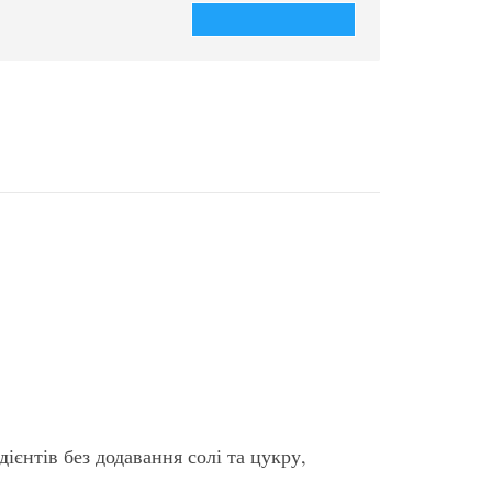
122.00 грн.
До кошика
и та курки, без солі та цукру |
ієнтів без додавання солі та цукру,