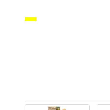
Регулюйте кількість ласощів залежно від ваги вих
Завжди забезпечуйте достатній запас свіжої води
УВАГА!
Абсорбент, що знаходиться всередині упак
упаковки.
Добові норми годівлі:
– для собак вагою 1-5 кг – 1-5 шт.;
– для собак вагою 5-11 кг – 5-10 шт.;
– для собак вагою 11-23 кг – 10-20 шт.;
– для собак вагою 23-40 кг – 20-30 шт.
Зберігання:
Зберігати у прохолодному сухому місці при темпе
Не допускати потрапляння прямих сонячних пром
Відкрите впакування ласощів слід зберігати у хо
Виробник:
DoggyMan H. A. Co., Ltd., Японія