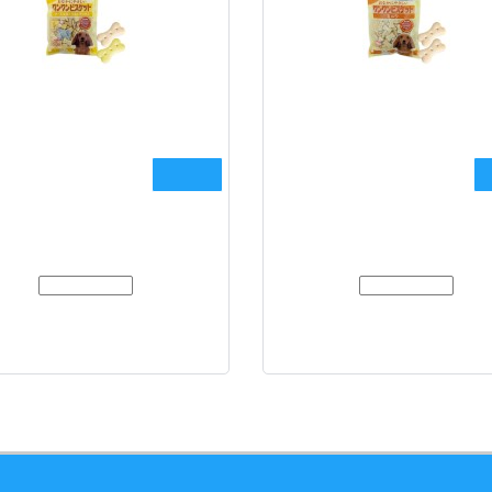
Man Biscuits Healthy Biscuit
DoggyMan Healthy Biscuit M
rt - печиво, ласощі для собак
печиво, ласощі для соб
120.00 грн.
200 г
118.00 грн.
Модель:
Z0804
Модель:
Z0803
ке печиво з йогуртомом, сиром та
Хрумке печиво з додаванням мол
ом | ДОГГІМЕН Хрумкий бісквіт для
ДОГГІМЕН Хрумкий бісквіт для с
собак DoggyMan Health..
DoggyMan Healthy Biscuit M..