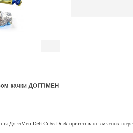
60 г
Опис
Відгуки (0)
Doggy Man Deli Cube Duck» - з м'яса качк
дізнатися більше!
ясом качки ДОГГІМЕН
сощі та якісний делікатес DoggyMan Deli Cube Duck!
я ДоггіМен Deli Cube Duck приготовані з м'ясних інгред