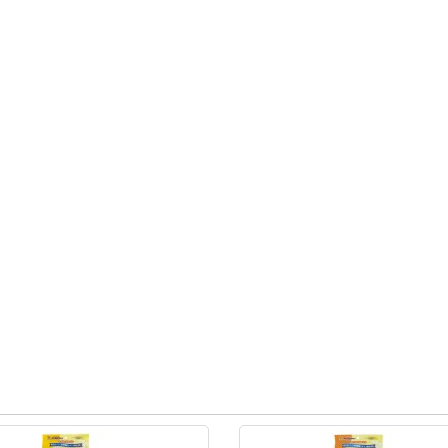
ованця, породи та стану здоров'я.
 для собаки.
овки, не підлягає згодовування вихованцю, він необхідний тіл
ратурі не вище 25°C.
енів та вологи на упаковку.
лодильнику.
Рекомендовані товари