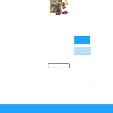
DoggyMan Biscuits Purple Sweet
Doggy
Potato&Sweet Potato - беззернове
Yoghou
печиво, ласощі для собак
140 г
139.00 грн.
200 г
580 г
Очікується
Модель:
82345
Хрумке печиво, бісквіт з білого та
Хрум
фіолетового батату, багатий на вітаміни,
молок
мінерали та клітковину |..