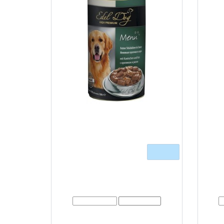
Edel Dog (Едель Дог) - консерви для
Edel D
собак /Кролик і рис/ шматочки в
с
соусі
1,2 кг
400 г
Очікується
1,2 к
Нет в наличии
Модель:
00336
Н
Едель Дог – повнораційний консервований
Edel Dog
корм для собак великих порід. На основі
шмато