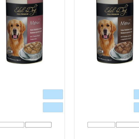
og (Едель Дог) - консерви для
Edel Dog (Едель Дог) - консе
обак з трьох видів м'яса /
собак ніжні шматочки в соу
шматочки в соусі
індичкою та печінкою
400 г
Очікується
Очікується
г
1,2 кг
Очікується
Очікується
ет в наличии
Модель:
02184
Нет в наличии
Модель:
003
 Menu mit 3 Sorten das Fleisch / Ніжні
Повністю збалансовані консерви E
чки в соусі Edel Dog - це повністю
задовольняють енергетичні потреби