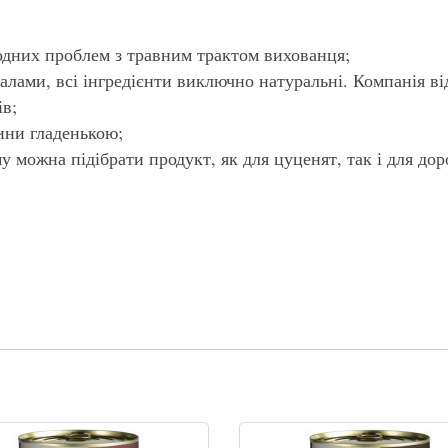
одних проблем з травним трактом вихованця;
алами, всі інгредієнти виключно натуральні. Компанія ві
ів;
ини гладенькою;
у можна підібрати продукт, як для цуценят, так і для дор
одобається покупцеві, оскільки клас супер преміум не дозволяє 
про упаковку, яка не найзручніша, тому що продукт консервуєтьс
истовувати підручні засоби.
Сортувати
На сторінці:
15