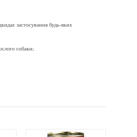
дкидає застосування будь-яких
ослого собаки;
знижувати ціни до економ класу. Це буде просто
я в банки, які в порівнянні з тетра пакетами не