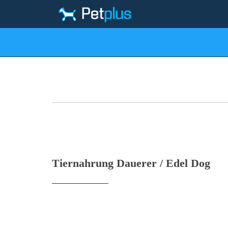
(095) 667-44-00
Товари для собак
Товари для кішок
То
Tiernahrung Dauerer / Edel Dog
ІСТОРІЯ МАРКИ
Німецька компанія
Tiernahrung Dauerer
здійснює 
Edel Dog, а з 90-х років вона повністю перейшл
продукцію, тому сьогодні, корми цієї марки займаю