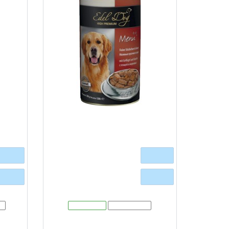
рви для
Edel Dog (Едель Дог) - консерви для
сі з
собак шматочки в соусі з птицею та
морквою
400 г
Очікується
1,2 кг
Очікується
37
В наявності
Модель:
00340
del Dog
Повністю збалансовані консерви Edel Dog
 собаки.
щоденного раціону преміум класу Для собак