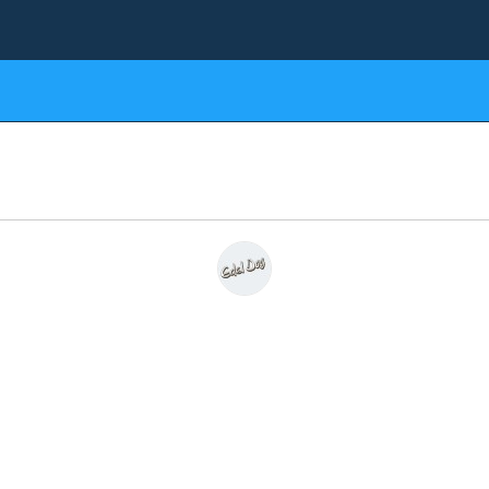
Виробники
Контакти
вари для птахів
Товари для гризунів
Товари для риб та
Виробник
EDEL DOG
EDEL DOG - консерви для собак
свою діяльність з 1958 року. З 80-х років минулого століття во
а на виробництво харчування для тварин. Упродовж цих років ц
ть лідируючі позиції серед виробників цієї лінії.