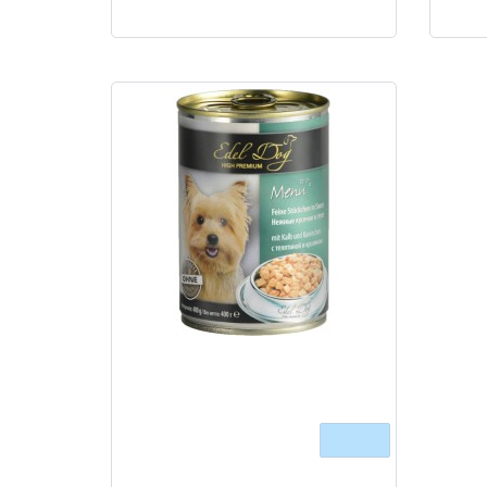
м'яса кролика..
Edel Dog (Едель Дог) mit Kalb und
Kaninchen - консерви для собак з
телятиною та кроликом у соусі
400 г
Очікується