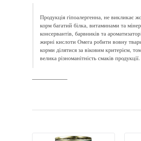
Продукція гіпоалергенна, не викликає ж
корм багатий білка, витаминами та мінер
консервантів, барвників та ароматизатор
жирні кислоти Омега робити вовну твар
корми ділятися за віковим критерієм, том
велика різноманітність смаків продукції.
Недоліки корму
Ціна, це найголовніший фактор, який може, не сп
нерентабельно. Також можна сказати кілька слів 
зручні – для того, щоб дістати корм, треба викор