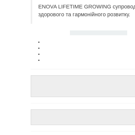
ENOVA LIFETIME GROWING супроводжує 
здорового та гармонійного розвитку.
Основні переваги
ENOVA LIFETIME GROWING
:
Високий вміст курятини забезпечує значну к
Рис - єдина злакова культура у складі, не 
Хондропротектори забезпечують правильний 
Незамінні жирні кислоти Омега-3 та Омега-
Інгредієнти:
Дегідратоване куряче м'ясо (29%),
рисове висівки, гідролізат білка, сушений горо
хондроїтину сульфат (0,1%), глюкозамін (0,1%), е
Добавки:
вітамін А - 15000 МО, вітамін D3 - 1200
2 мг, селен – 0,2 мг.