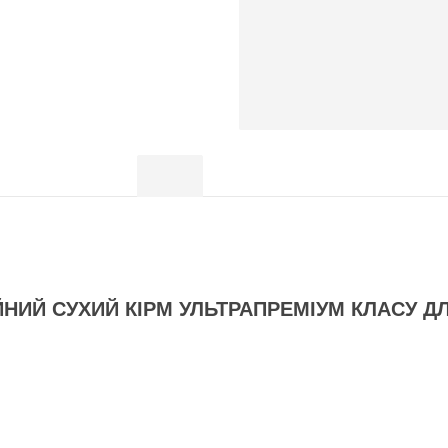
2 кг
12 кг
20 кг
(Breeder)
Опис
Відгуки (0)
 Growing Chicken» | Курка Щенята Соба
зростання щенят
НИЙ СУХИЙ КІРМ УЛЬТРАПРЕМІУМ КЛАСУ ДЛЯ 
витку та підтримки організму собаки на різних етапах життя.
 потреб цуценя, дорослого собаки чи собаки похилого віку.