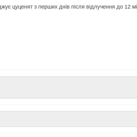
цуценят з перших днів після відлучення до 12 міся
ількість білка – невід'ємний компонент у формуванні всіх ткани
містить глютен, сприяє процесу травлення та формуванню калу.
розвиток суглобів та кісток у цуценят усіх розмірів.
6 у правильному співвідношенні.
 рис, курячий жир, рисовий білок, сушені цільні яйця, сушений 
х, лососева морська , сушена томатна макуха, сушена морква, мо
кстракт зелених мідій (Perna canaliculus).
 МО, вітамін Е - 150 мг, мідь - 10 мг, цинк (оксид цинку) - 90 мг,