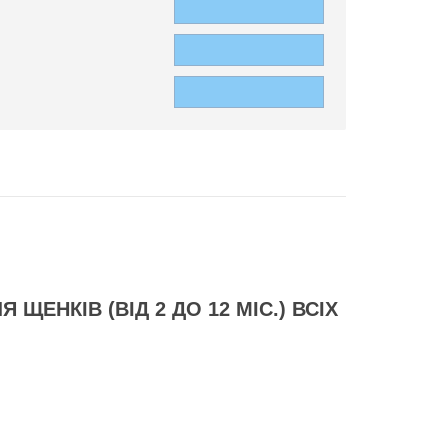
До кошика
Очікується
До кошика
Очікується
До кошика
Очікується
ки Що годує - збалансоване
ЩЕНКІВ (ВІД 2 ДО 12 МІС.) ВСІХ