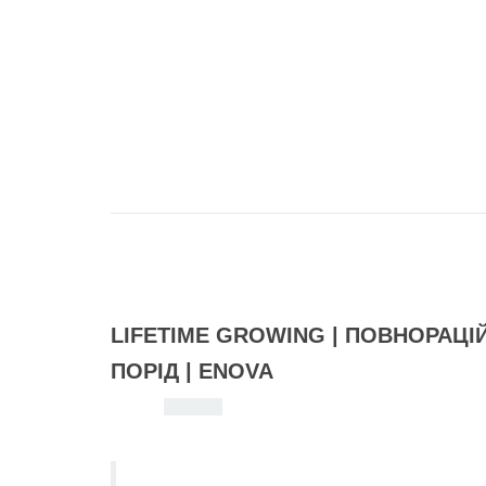
Опис Корм «Enova LifeTime
LIFETIME GROWING | ПОВНОРАЦІЙ
ПОРІД | ENOVA
Лінійка
LifeTime
розроблена для повноцінного роз
Забезпечує максимально збалансоване харчування