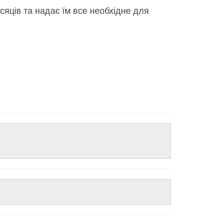
ців та надає їм все необхідне для
н організму.
буряковий жом, лляне насіння, рисове борошно,
нокальційфосфат, натрію хлорид, целюлоза,
 цинк (амінокислотний хелат цинку) - 45 мг, йод -