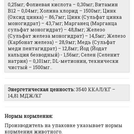
0,25мг; Фолиевая кислота – 0,30мг; Витамин
В12 – 0,04мг; Холина хлорид – 1500мг; Цинк
(Оксид цинка) – 86,7мг; Цинк (Сульфат цинка
моногидрат) – 43,7мг; Марганец (Марганца
сульфат моногидрат) – 48,8мг; Железо
(Сульфат железа моногидрат) – 14,5мг; Железо
(Карбонат железа) – 28,9мг; Медь (Сульфат
меди пентагидрат) – 12,8мг; Йод (Йодат
кальция безводный) - 1,56мг; Селен (Селенит
натрия) – 0,101мг; DL-метионин, технически
чистый – 1500мг..
Энергетическая ценность:
3540 ККАЛ/КГ –
14,81 МДЖ/КГ
Нормы кормления:
Производитель на упаковке указывает нормы
кормления животного.