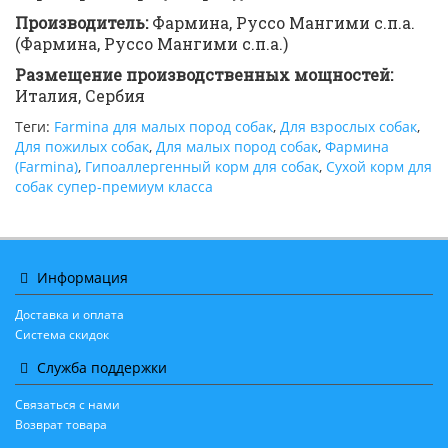
Производитель:
Фармина, Руссо Мангими с.п.а.
(Фармина, Руссо Мангими с.п.а.)
Размещение производственных мощностей:
Италия, Сербия
Теги:
Farmina для малых пород собак
,
Для взрослых собак
,
Для пожилых собак
,
Для малых пород собак
,
Фармина
(Farmina)
,
Гипоаллергенный корм для собак
,
Сухой корм для
собак супер-премиум класса
Информация
Доставка и оплата
Система скидок
Служба поддержки
Связаться с нами
Возврат товара