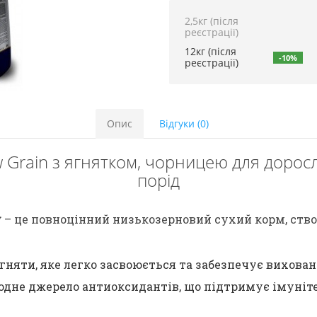
2,5кг (після
реєстрації)
12кг (після
-10%
реєстрації)
Опис
Відгуки (0)
w Grain з ягнятком, чорницею для дорос
порід
y
– це повноцінний низькозерновий сухий корм, ство
гняти, яке легко засвоюється та забезпечує вихова
одне джерело антиоксидантів, що підтримує імуніте