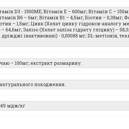
тамін D3 - 1500ME; Вітамін Е – 600мг; Вітамін С – 150м
ітамін В6 – 6мг; Вітамін В1 – 4,5мг; Біотин – 0,38мг; Ф
ротин – 1,5мг; Цинк (Хелат цинку гідрокси-аналогу ме
 64,6мг; Залізо (Хелат заліза гідрату гліцину) – 58,
і дріжджі інактивовані) - 0,00088 мг; DL-метіонін, тех
чаю – 100мг; екстракт розмарину.
 натурального походження.
6,49 мдж/кг