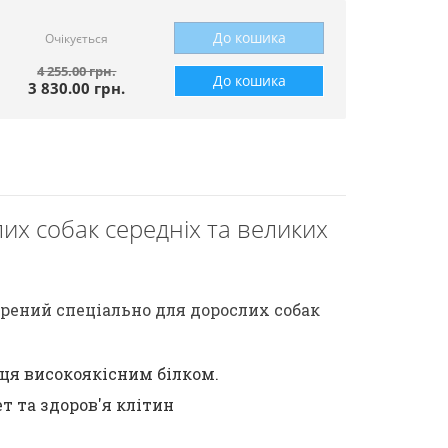
До кошика
Очікується
4 255.00 грн.
До кошика
3 830.00 грн.
лих собак середніх та великих
рений спеціально для дорослих собак
нця високоякісним білком.
т та здоров'я клітин