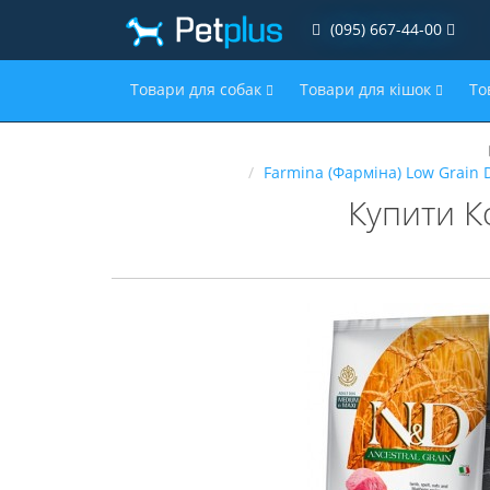
(095) 667-44-00
Товари для собак
Товари для кішок
То
Farmina (Фарміна) Low Grain 
Купити К