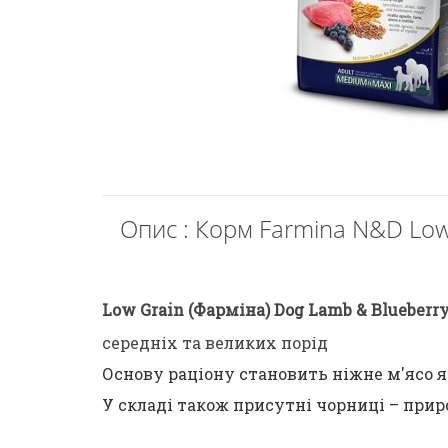
Опис : Корм ​​Farmina N&D Lo
Low Grain (Фарміна) Dog Lamb & Blueberr
середніх та великих порід
Основу раціону становить ніжне м'ясо я
У складі також присутні чорниці – прир