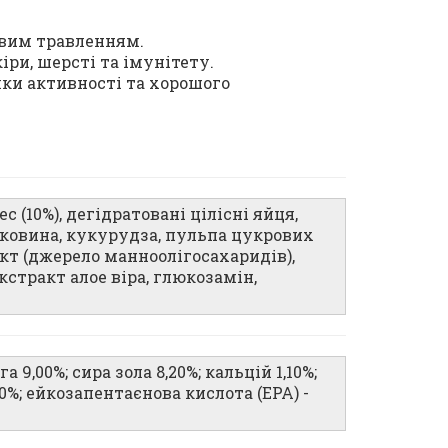
ивим травленням.
ри, шерсті та імунітету.
мки активності та хорошого
ес (10%), дегідратовані цілісні яйця,
тковина, кукурудза, пульпа цукрових
кт (джерело манноолігосахаридів),
кстракт алое віра, глюкозамін,
а 9,00%; сира зола 8,20%; кальцій 1,10%;
50%; ейкозапентаєнова кислота (EPA) -