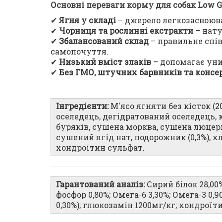
Основні переваги корму для собак Low G
✔
Ягня у складі
– джерело легкозасвоюва
✔
Чорниця та рослинні екстракти
– нату
✔
Збалансований склад
– правильне спів
самопочуття.
✔
Низький вміст злаків
– допомагає уни
✔
Без ГМО, штучних барвників та консе
Інгредієнти:
М'ясо ягняти без кісток (20
оселедець, дегідратований оселедець, 
буряків, сушена морква, сушена люцер
сушений ягід нат, подорожник (0,3%), х
хондроїтин сульфат.
Гарантований аналіз:
Сирий білок 28,00%;
фосфор 0,80%; Омега-6 3,30%; Омега-3 0,
0,30%); глюкозамін 1200мг/кг; хондроїт