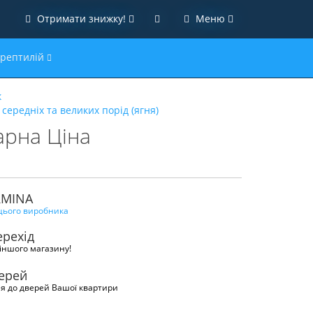
Отримати знижку!
Меню
 рептилій
к
середніх та великих порід (ягня)
арна Ціна
RMINA
 цього виробника
рехід
іншого магазину!
верей
я до дверей Вашої квартири