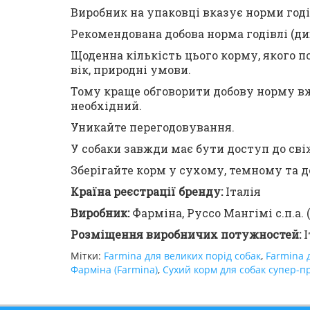
Виробник на упаковці вказує норми годі
Рекомендована добова норма годівлі (див
Щоденна кількість цього корму, якого по
вік, природні умови.
Тому краще обговорити добову норму вж
необхідний.
Уникайте перегодовування.
У собаки завжди має бути доступ до сві
Зберігайте корм у сухому, темному та 
Країна реєстрації бренду:
Італія
Виробник:
Фарміна, Руссо Мангімі с.п.а. 
Розміщення виробничих потужностей:
І
Мітки:
Farmina для великих порід собак
,
Farmina 
Фарміна (Farmina)
,
Сухий корм для собак супер-п