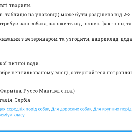
влі тварини.
. таблицю на упаковці) може бути розділена від 2-3 
требує ваш собака, залежить від різних факторів, та
ивання з ветеринаром та узгодити, наприклад, дода
жої питної води.
добре вентильованому місці, остерігайтеся потрапл
(Фарміна, Руссо Мангімі с.п.а.)
талія, Сербія
для середніх порід собак
,
Для дорослих собак
,
Для крупних порід
реміум класу