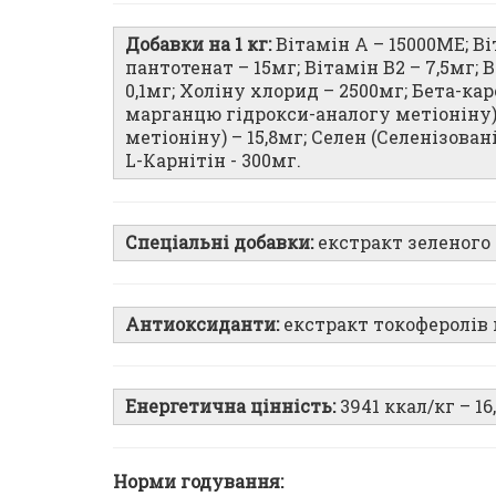
Добавки на 1 кг:
Вітамін А – 15000ME; Ві
пантотенат – 15мг; Вітамін B2 – 7,5мг; В
0,1мг; Холіну хлорид – 2500мг; Бета-ка
марганцю гідрокси-аналогу метіоніну) –
метіоніну) – 15,8мг; Селен (Селенізован
L-Карнітін - 300мг.
Спеціальні добавки:
екстракт зеленого 
Антиоксиданти:
екстракт токоферолів
Енергетична цінність:
3941 ккал/кг – 1
Норми годування: