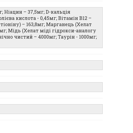
г; Ніацин – 37,5мг; D-кальція
олієва кислота - 0,45мг; Вітамін B12 –
тіоніну) – 163,8мг; Марганець (Хелат
3мг; Мідь (Хелат міді гідрокси-аналогу
нічно чистий – 4000мг; Таурін - 1000мг;