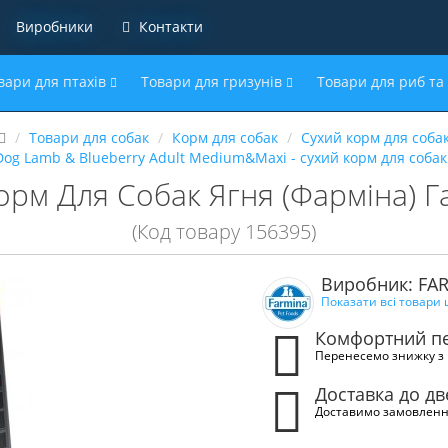
Виробники
Контакти
вари для птахів
Товари для гризунів
Товари для риб та
Товари для собак
Корм для собак
Сухий корм для соба
Dog Lamb & Blueberry Adult Medium&Maxi - сухий корм для собак 
орм ​​Для Собак Ягня (Фарміна) Г
(Код товару 156395)
Виробник: FA
Показати всі товари
Комфортний пе
Перенесемо знижку з 
Доставка до д
Доставимо замовленн