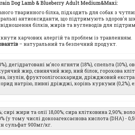
rain Dog Lamb & Blueberry Adult Medium&Maxi:
ного тваринного білка, підходить для собак з чутл
ральні антиоксиданти, що підтримують здоров'я шкі
відношення білків, жирів та вуглеводів для підтри
кнути харчових алергій та проблем із травленням.
рвантів
– натуральний та безпечний продукт.
%), дегідратовані м'ясо ягняти (18%), спельта (10%), ов
курячий жир, свинячий жир, ний білок, горохова клі
на, інулін, фруктоолігосахариди, дріжджовий екстра
лорид натрію, пивні дріжджі, корінь куркуми (0,2%), е
 сирі жири та олії 18,00%; сира клітковина 2,90%; волог
90% (у тому числі докозагексаєнова кислота (DHA) - 0,
ин сульфат 900мг/кг.