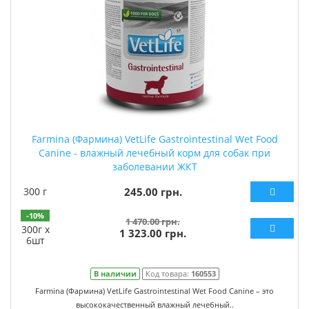
Farmina (Фармина) VetLife Gastrointestinal Wet Food
Canine - влажный лечебный корм для собак при
заболевании ЖКТ
300 г
245.00 грн.
-10%
1 470.00 грн.
300г х
1 323.00 грн.
6шт
В наличии
Код товара:
160553
Farmina (Фармина) VetLife Gastrointestinal Wet Food Canine – это
высококачественный влажный лечебный..