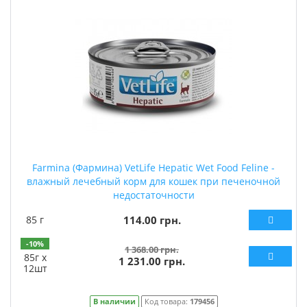
Farmina (Фармина) VetLife Hepatic Wet Food Feline -
влажный лечебный корм для кошек при печеночной
недостаточности
85 г
114.00 грн.
-10%
1 368.00 грн.
85г х
1 231.00 грн.
12шт
В наличии
Код товара:
179456