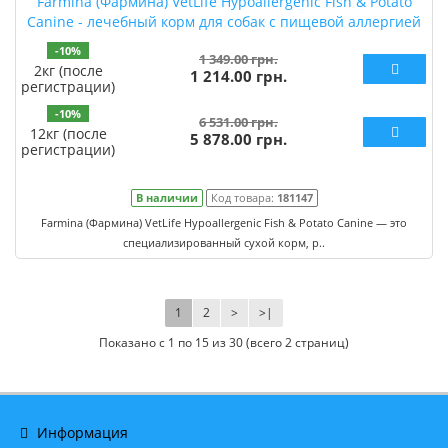
Farmina (Фармина) VetLife Hypoallergenic Fish & Potato
Canine - лечебный корм для собак с пищевой аллергией
-10%
1 349.00 грн.
2кг (после
1 214.00 грн.
регистрации)
-10%
6 531.00 грн.
12кг (после
5 878.00 грн.
регистрации)
В наличии
Код товара:
181147
Farmina (Фармина) VetLife Hypoallergenic Fish & Potato Canine — это
специализированный сухой корм, р..
1
2
>
>|
Показано с 1 по 15 из 30 (всего 2 страниц)
Информация