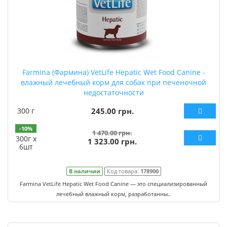
Farmina (Фармина) VetLife Hepatic Wet Food Canine -
влажный лечебный корм для собак при печеночной
недостаточности
300 г
245.00 грн.
-10%
1 470.00 грн.
300г х
1 323.00 грн.
6шт
В наличии
Код товара:
178900
Farmina VetLife Hepatic Wet Food Canine — это специализированный
лечебный влажный корм, разработанны..