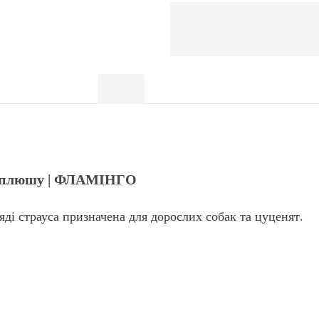
30 см
Опис
Відгуки (0)
і? «Flamingo Emu Plush» - м'яка іграшк
погризти: дізнайся більше
го плюшу | ФЛАМІНГО
яді страуса призначена для дорослих собак та цуценят.
хованця в апортуванні і як мотиватор у грі.