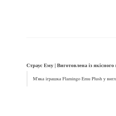
Опис Яку іграшку купити собац
Страус Ему | Виготовлена із якісно
М'яка іграшка Flamingo Emu Plush у вигл
Її можна використовувати для навчання вашого ви