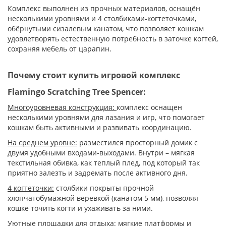
Комплекс выполнен из прочных материалов, оснащён
несколькими уровнями и 4 столбиками-когтеточками,
обёрнутыми сизалевым канатом, что позволяет кошкам
удовлетворять естественную потребность в заточке когтей,
сохраняя мебель от царапин.
Почему стоит купить игровой комплекс
Flamingo Scratching Tree Spencer:
Многоуровневая конструкция:
комплекс оснащен
несколькими уровнями для лазания и игр, что помогает
кошкам быть активными и развивать координацию.
На среднем уровне:
разместился просторный домик с
двумя удобными входами-выходами. Внутри – мягкая
текстильная обивка, как теплый плед, под который так
приятно залезть и задремать после активного дня.
4 когтеточки:
столбики покрыты прочной
хлопчатобумажной веревкой (канатом 5 мм), позволяя
кошке точить когти и ухаживать за ними.
Уютные площадки для отдыха:
мягкие платформы и