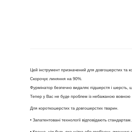
Опис Furminator deLuxe ГРИЗУ
Цей інструмент призначений для довгошерстих та к
Скорочує линяння на 90%.
Фурмінатор безпечно видаляє підшерстя і шерсть, 
Тепер у Вас не буде проблем із небажаною вовною 
Для короткошерстих та довгошерстих тварин.