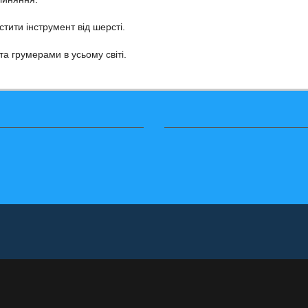
линяння.
тити інструмент від шерсті.
а грумерами в усьому світі.
ба підтримки
Додатково
й зв’язок
Виробники
ння товару
Товари зі знижкою