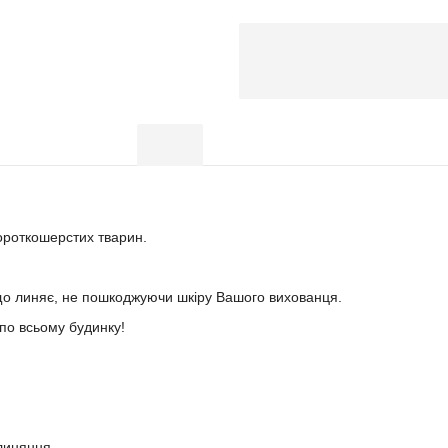
1 шт
Опис
Відгуки (0)
НИ (Small Animal) інструмент для видал
ороткошерстих тварин.
що линяє, не пошкоджуючи шкіру Вашого вихованця.
по всьому будинку!