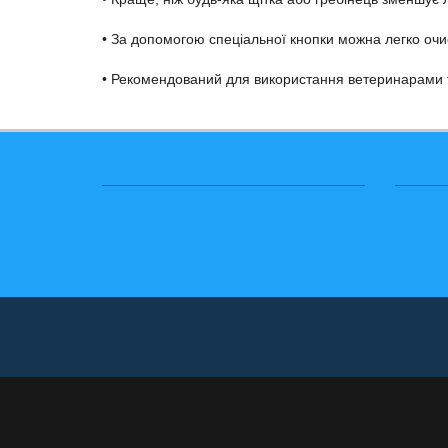
• Запатентовані технології відповідають стандартам.
• Краще, ніж будь-яка щітка або гребінець зменшує 
• За допомогою спеціальної кнопки можна легко очис
• Рекомендований для використання ветеринарами т
Інформація
Служ
Доставка і оплата
Зворотні
Система знижок
Поверне