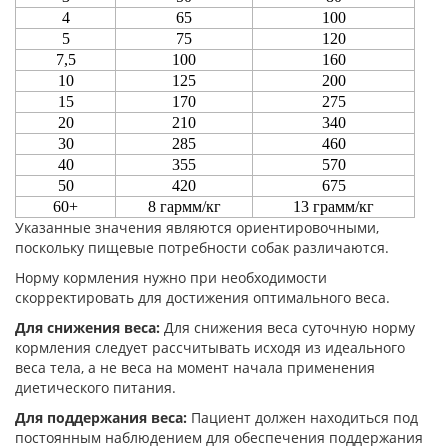
4
65
100
5
75
120
7,5
100
160
10
125
200
15
170
275
20
210
340
30
285
460
40
355
570
50
420
675
60+
8 гармм/кг
13 грамм/кг
Указанные значения являются ориентировочными,
поскольку пищевые потребности собак различаются.
Норму кормления нужно при необходимости
скорректировать для достижения оптимального веса.
Для снижения веса:
Для снижения веса суточную норму
кормления следует рассчитывать исходя из идеального
веса тела, а не веса на момент начала применения
диетического питания.
Для поддержания веса:
Пациент должен находиться под
постоянным наблюдением для обеспечения поддержания