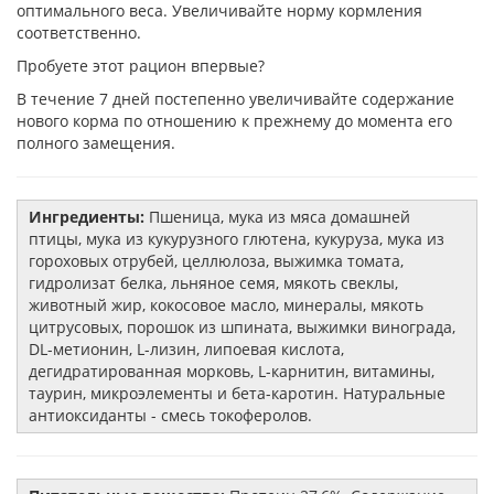
оптимального веса. Увеличивайте норму кормления
соответственно.
Пробуете этот рацион впервые?
В течение 7 дней постепенно увеличивайте содержание
нового корма по отношению к прежнему до момента его
полного замещения.
Ингредиенты:
Пшеница, мука из мяса домашней
птицы, мука из кукурузного глютена, кукуруза, мука из
гороховых отрубей, целлюлоза, выжимка томата,
гидролизат белка, льняное семя, мякоть свеклы,
животный жир, кокосовое масло, минералы, мякоть
цитрусовых, порошок из шпината, выжимки винограда,
DL-метионин, L-лизин, липоевая кислота,
дегидратированная морковь, L-карнитин, витамины,
таурин, микроэлементы и бета-каротин. Натуральные
антиоксиданты - смесь токоферолов.