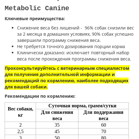
Metabolic Canine
Ключевые преимущества
:
Снижение веса без лишений - 96% собак снизили вес
за 2 месяца в домашних условиях, 90% собак успешно
завершили программу снижения веса.
Не требуется точного дозирования порции корма
Клинически доказано: исключает повторный набор
веса после прохождения программы снижения веса.
Проконсультируйтесь с ветеринарным специалистом
для получения дополнительной информации и
рекомендаций по кормлению, наиболее подходящих
для вашей собаки.
Рекомендации по кормлению:
Суточная норма, грамм/сутки
Вес собаки,
Для снижения
Для поддержания
кг
веса
веса
2
35
60
2,5
45
70
3
50
80