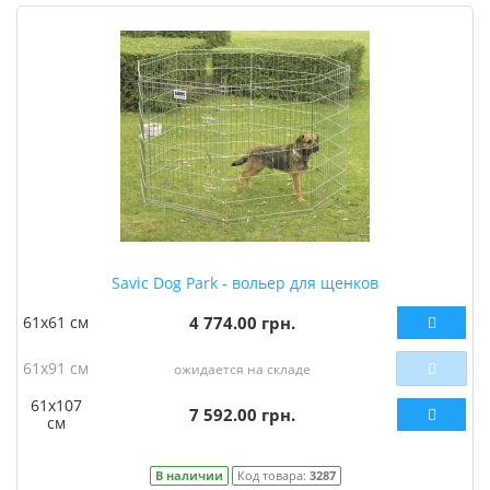
Savic Dog Park - вольер для щенков
61x61 см
4 774.00 грн.
61x91 см
ожидается на складе
61х107
7 592.00 грн.
см
В наличии
Код товара:
3287