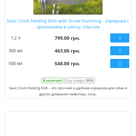
Savic Crock Feeding Dish with Screw Fastening - кормушка с
креплением в клетку, пластик
1,2 л
799.00 грн.
300 мл
463.00 грн.
500 мл
548.00 грн.
В наличии
Код товара:
5916
Savic Crock Feeding Dish – это прочная и удобная кормушка для собак и
других домашних животных, осна..