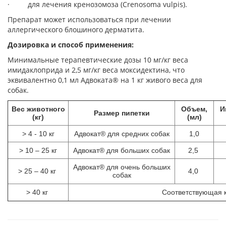
· для лечения кренозомоза (Сrenosoma vulpis).
Препарат может использоваться при лечении
аллергического блошиного дерматита.
Дозировка и способ применения:
Минимальные терапевтические дозы 10 мг/кг веса
имидаклоприда и 2,5 мг/кг веса моксидектина, что
эквивалентно 0,1 мл Адвоката® на 1 кг живого веса для
собак.
Вес животного
Объем,
И
Размер пипетки
(кг)
(мл)
> 4 - 10 кг
Адвокат® для средних собак
1,0
> 10 – 25 кг
Адвокат® для больших собак
2,5
Адвокат® для очень больших
> 25 – 40 кг
4,0
собак
> 40 кг
Соответствующая 