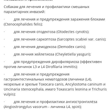
Собакам для лечения и профилактики смешаных
паразитарних инвазий:
· для лечения и предупреждения заражения блохами
(Ctenocephalides felis);
· для лечения отодектоза (Otodectes cynotis);
· для лечения саркоптоза (Sarcoptes scabiei var. canis);
· для лечения демодекоза (Demodex canis);
· для лечния хейлетиоза (Cheyletiella yasguri);
· для предупреждения дирофиляриоза (эффективен
против личинок L3 и L4 Dirofilaria immitis);
· для лечения и предупреждения
гастроинтестинальных нематодозов (личинки (L4),
незрелые и зрелые Toxocara canis, Ancylostoma caninum и
Uncinaria stenocephala, имаго Toxascaris leonina и Trichuris
vulpis);
· для лечения и профилактики ангиостронгилёза
(Angiostrongylus vasorum - личинка L4, зрілі);