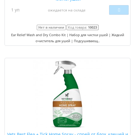
1 уп
ожидается на складе
Нет в наличии
Код товара:
10023
Ear Relief Wash and Dry Combo Kit | Набор для чистки ушей | Жидкий
очиститель для ушей | Подсушивающ..
Vets Best Flea + Tick Home Spray - спрей от блох, клещей и