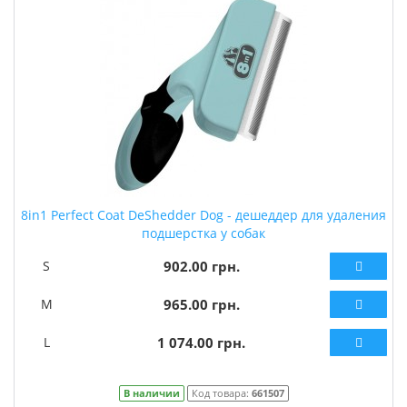
8in1 Perfect Coat DeShedder Dog - дешеддер для удаления
подшерстка у собак
S
902.00 грн.
M
965.00 грн.
L
1 074.00 грн.
В наличии
Код товара:
661507