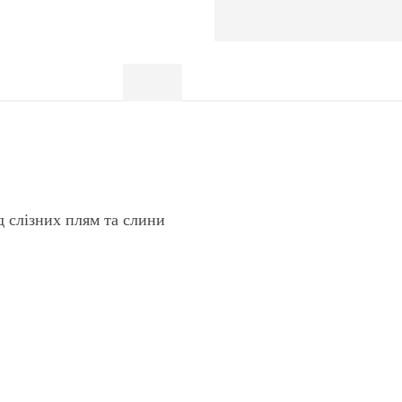
90 шт
Опис
Відгуки (0)
 сліз та слини у собак «8in1Tear Stain
дром, сечокам'яна хвороба, цистит | Pet
 слізних плям та слини