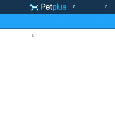
(095) 667-44-00
Товари для собак
Товари для кішок
То
Товар
8 in
Вологі Серве