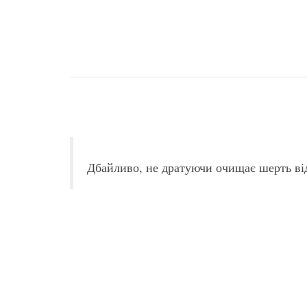
Опис Очищаючі серветки від
син
Дбайливо, не дратуючи очищає шерть від
Дія:
- видаляють плями від сліз та слини;