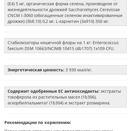
(E4) 5 мг, органическая форма селена, производное от
жизнедеятельности дрожжей Saccharomyces Cerevisiae
CNCM I-3060 (обогащенные селеном инактивированные
дрожжи) (3b8.10) 0,2 мг, L-карнитин (3a910) 350 мг.
Стабилизаторы кишечной флоры на 1 кг: Enterococcus
faecium DSM 10663/NCIMB 10415 (4b1707) 1x109 CFU.
Энергетическая ценность:
3 930 ккал/кг.
Содержит одобренные ЕС антиоксиданты:
экстракты
токоферола из растительных масел (1b306),
аскорбилпальмитат (1b304) и экстракт розмарина.
Рекомендации по кормлению: