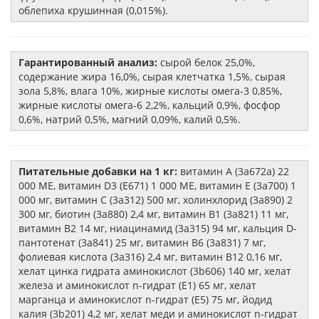
облепиха крушинная (0,015%).
Гарантированный анализ:
сырой белок 25,0%,
содержание жира 16,0%, сырая клетчатка 1,5%, сырая
зола 5,8%, влага 10%, жирные кислоты омега-3 0,85%,
жирные кислоты омега-6 2,2%, кальций 0,9%, фосфор
0,6%, натрий 0,5%, магний 0,09%, калий 0,5%.
Питательные добавки на 1 кг:
витамин А (3a672a) 22
000 ME, витамин D3 (E671) 1 000 ME, витамин E (3a700) 1
000 мг, витамин С (3a312) 500 мг, холинхлорид (3a890) 2
300 мг, биотин (3a880) 2,4 мг, витамин В1 (3a821) 11 мг,
витамин В2 14 мг, ниацинамид (3a315) 94 мг, кальция D-
пантотенат (3a841) 25 мг, витамин В6 (3a831) 7 мг,
фолиевая кислота (3a316) 2,4 мг, витамин В12 0,16 мг,
хелат цинка гидрата аминокислот (3b606) 140 мг, xелат
железа и аминокислот n-гидрат (E1) 65 мг, xелат
марганца и аминокислот n-гидрат (E5) 75 мг, йодид
калия (3b201) 4,2 мг, хелат меди и аминокислот n-гидрат