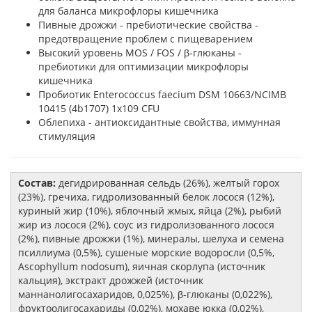
для баланса микрофлоры кишечника
Пивные дрожжи - пребиотические свойства -
предотвращение проблем с пищеварением
Высокий уровень MOS / FOS / β-глюканы -
пребиотики для оптимизации микрофлоры
кишечника
Пробиотик Enterococcus faecium DSM 10663/NCIMB
10415 (4b1707) 1x109 CFU
Облепиха - антиоксидантные свойства, иммунная
стимуляция
Состав:
дегидрированная сельдь (26%), желтый горох
(23%), гречиха, гидролизованный белок лосося (12%),
куриный жир (10%), яблочный жмых, яйца (2%), рыбий
жир из лосося (2%), соус из гидролизованного лосося
(2%), пивные дрожжи (1%), минералы, шелуха и семена
псиллиума (0,5%), сушеные морские водоросли (0,5%,
Ascophyllum nodosum), яичная скорлупа (источник
кальция), экстракт дрожжей (источник
маннанолигосахаридов, 0,025%), β-глюканы (0,022%),
фруктоолигосахариды (0,02%), мохаве юкка (0,02%),