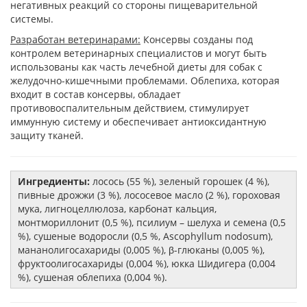
негативных реакций со стороны пищеварительной
системы.
Разработан ветеринарами:
Консервы созданы под
контролем ветеринарных специалистов и могут быть
использованы как часть лечебной диеты для собак с
желудочно-кишечными проблемами. Облепиха, которая
входит в состав консервы, обладает
противовоспалительным действием, стимулирует
иммунную систему и обеспечивает антиоксидантную
защиту тканей.
Ингредиенты:
лосось (55 %), зеленый горошек (4 %),
пивные дрожжи (3 %), лососевое масло (2 %), гороховая
мука, лигноцеллюлоза, карбонат кальция,
монтмориллонит (0,5 %), псилиум – шелуха и семена (0,5
%), сушеные водоросли (0,5 %, Ascophyllum nodosum),
мананолигосахариды (0,005 %), β-глюканы (0,005 %),
фруктоолигосахариды (0,004 %), юкка Шидигера (0,004
%), сушеная облепиха (0,004 %).