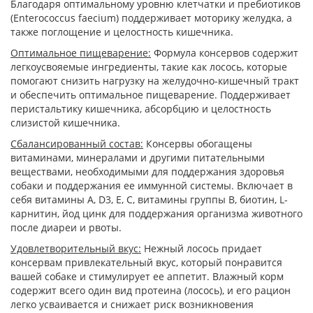
Благодаря оптимальному уровню клетчатки и пребиотиков
(Enterococcus faecium) поддерживает моторику желудка, а
также поглощение и целостность кишечника.
Оптимальное пищеварение:
Формула консервов содержит
легкоусвояемые ингредиенты, такие как лосось, которые
помогают снизить нагрузку на желудочно-кишечный тракт
и обеспечить оптимальное пищеварение. Поддерживает
перистальтику кишечника, абсорбцию и целостность
слизистой кишечника.
Сбалансированный состав:
Консервы обогащены
витаминами, минералами и другими питательными
веществами, необходимыми для поддержания здоровья
собаки и поддержания ее иммунной системы. Включает в
себя витамины А, D3, Е, С, витамины группы В, биотин, L-
карнитин, йод цинк для поддержания организма животного
после диареи и рвоты.
Удовлетворительный вкус:
Нежный лосось придает
консервам привлекательный вкус, который понравится
вашей собаке и стимулирует ее аппетит. Влажный корм
содержит всего один вид протеина (лосось), и его рацион
легко усваивается и снижает риск возникновения