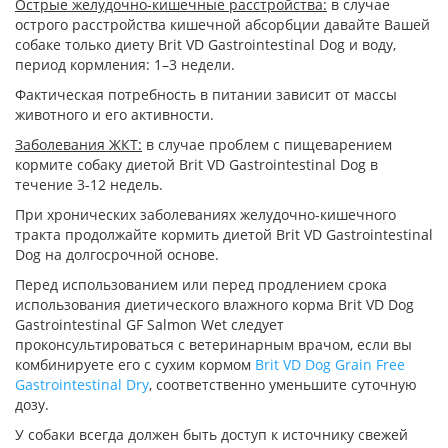
Острые желудочно-кишечные расстройства:
в случае
острого расстройства кишечной абсорбции давайте Вашей
собаке только диету Brit VD Gastrointestinal Dog и воду,
период кормления: 1–3 недели.
Фактическая потребность в питании зависит от массы
животного и его активности.
Заболевания ЖКТ:
в случае проблем с пищеварением
кормите собаку диетой Brit VD Gastrointestinal Dog в
течение 3-12 недель.
При хронических заболеваниях желудочно-кишечного
тракта продолжайте кормить диетой Brit VD Gastrointestinal
Dog на долгосрочной основе.
Перед использованием или перед продлением срока
использования диетического влажного корма Brit VD Dog
Gastrointestinal GF Salmon Wet следует
проконсультироваться с ветеринарным врачом, если вы
комбинируете его с сухим кормом
Brit VD Dog Grain Free
Gastrointestinal Dry
, соответственно уменьшите суточную
дозу.
У собаки всегда должен быть доступ к источнику свежей