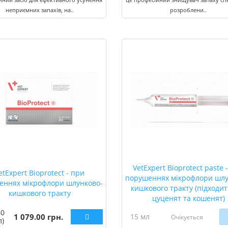
неприємних запахів, на..
розроблени..
VetExpert Bioprotect paste 
etExpert Bioprotect - при
порушеннях мікрофлори шлу
еннях мікрофлори шлунково-
кишкового тракту (підходит
кишкового тракту
цуценят та кошенят)
60
1 079.00 грн.
15 мл
Очікується
л)