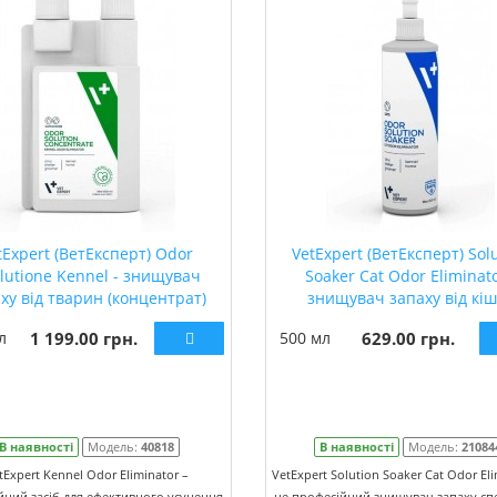
tExpert (ВетЕксперт) Odor
VetExpert (ВетЕксперт) Sol
lutione Kennel - знищувач
Soaker Cat Odor Eliminato
ху від тварин (концентрат)
знищувач запаху від кі
л
1 199.00 грн.
500 мл
629.00 грн.
В наявності
Модель:
40818
В наявності
Модель:
21084
tExpert Kennel Odor Eliminator –
VetExpert Solution Soaker Cat Odor Eli
йний засіб для ефективного усунення
це професійний знищувач запаху сп