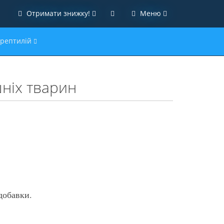
Отримати знижку!
Меню
 рептилій
шніх тварин
добавки.