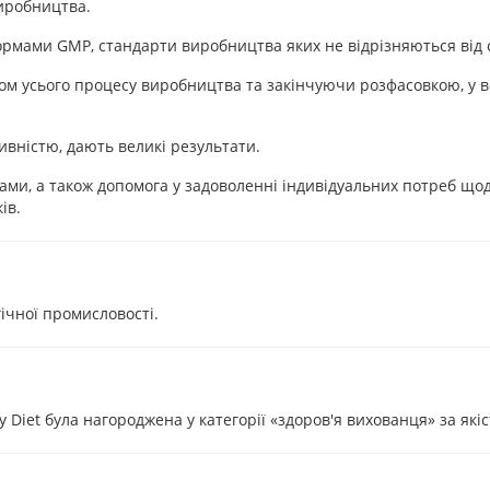
иробництва.
нормами GMP, стандарти виробництва яких не відрізняються від
м усього процесу виробництва та закінчуючи розфасовкою, у вс
тивністю, дають великі результати.
тами, а також допомога у задоволенні індивідуальних потреб щодо
ів.
гічної промисловості.
 Diet була нагороджена у категорії «здоров'я вихованця» за якіс