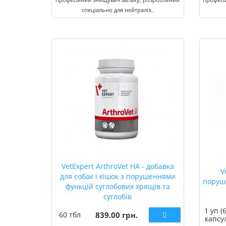
спеціально для нейтраліз..
VetExpert ArthroVet HA - добавка
V
для собак і кішок з порушеннями
поруш
функцій суглобових хрящів та
суглобів
1 уп (
60 тбл
839.00 грн.
капсу