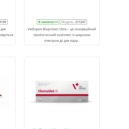
0139
В наявності
Модель:
211247
 для
VetExpert Bioprotect Ultra – це інноваційний
совується
пробіотичний комплекс із широким
спектром дії для підтр..