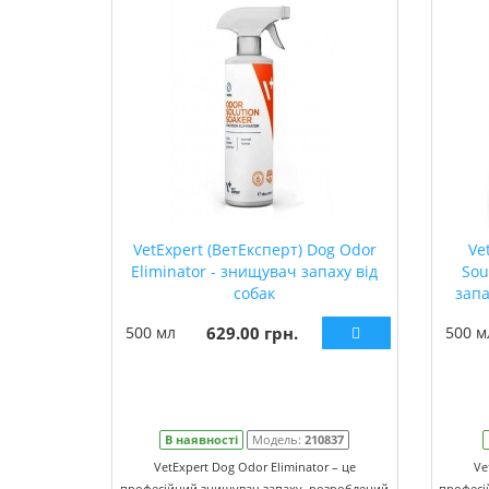
VetExpert (ВетЕксперт) Dog Odor
Ve
Eliminator - знищувач запаху від
Sou
собак
запа
500 мл
629.00 грн.
500 м
В наявності
Модель:
210837
VetExpert Dog Odor Eliminator – це
Ve
професійний знищувач запаху, розроблений
професі