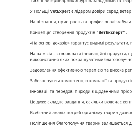
Тисячі ветеринарних хірургів, заводників та твар
У Польщі
VetExpert
є лідером довіри серед ветер
Наші знання, пристрасть та професіоналізм були 
Концепція створення продуктів
"ВетЕксперт"
.
«На основі доказів» гарантує видимі результати,
Наша місія – створювати інноваційні продукти, 
використання яких покращуватиме благополуччя
Задоволення ефективною терапією та висока реп
Забезпечуючи компетенцію компанії та продуктів
Інновації та передові підходи є щоденними пріо
Це дуже складне завдання, оскільки включає контр
Всебічний аналіз потреб організму тварин дозво
Поліпшення благополуччя тварин залишається дл