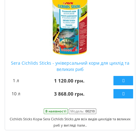
Sera Cichlids Sticks - універсальний корм для цихлід та
великих риб
1 л
1 120.00 грн.
10 л
3 868.00 грн.
В наявності
Модель:
00210
Cichlids Sticks Корм Sera Cichlids Sticks для всіх видів цихлідів та великих
риб у вигляді пали..