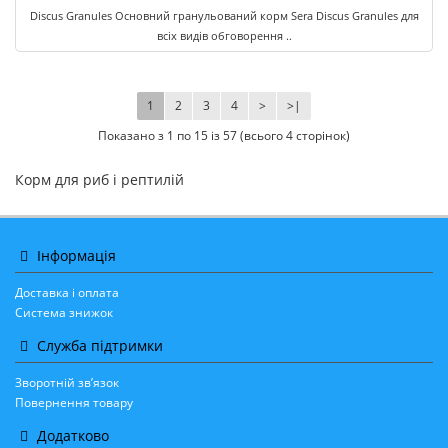
Discus Granules Основний гранульований корм Sera Discus Granules для
всіх видів обговорення ..
1
2
3
4
>
>|
Показано з 1 по 15 із 57 (всього 4 сторінок)
Корм для риб і рептилій
Інформація
Доставка і оплата
Система знижок
Служба підтримки
Зворотній зв’язок
Повернення товару
Додатково