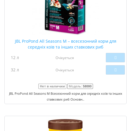
JBL ProPond All Seasons M – всесезонний корм для
середніх коїв та інших ставкових риб
12 л
Очікується
32 л
Очікується
Нет в наличии
Модель:
58000
JBL ProPond All Seasons M Всесезонний корм для середніх коїв та інших
ставкових риб Основн..