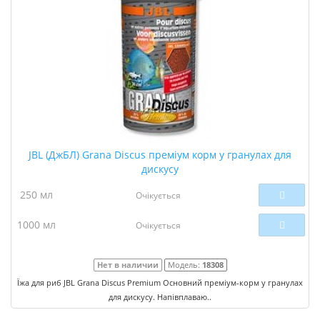
JBL (ДжБЛ) Grana Discus преміум корм у гранулах для
дискусу
250 мл
Очікується
1000 мл
Очікується
Нет в наличии
Модель:
18308
Їжа для риб JBL Grana Discus Premium Основний преміум-корм у гранулах
для дискусу. Напівплаваю..