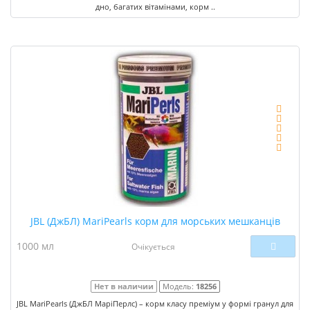
дно, багатих вітамінами, корм ..
JBL (ДжБЛ) MariPearls корм для морських мешканців
1000 мл
Очікується
Нет в наличии
Модель:
18256
JBL MariPearls (ДжБЛ МаріПерлс) – корм класу преміум у формі гранул для