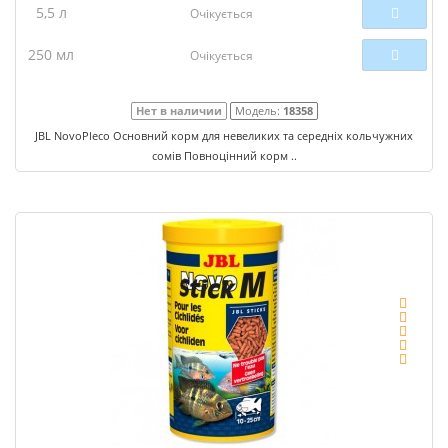
5,5 л
Очікується
250 мл
Очікується
Нет в наличии
Модель:
18358
JBL NovoPleco Основний корм для невеликих та середніх кольчужних
сомів Повноцінний корм ..