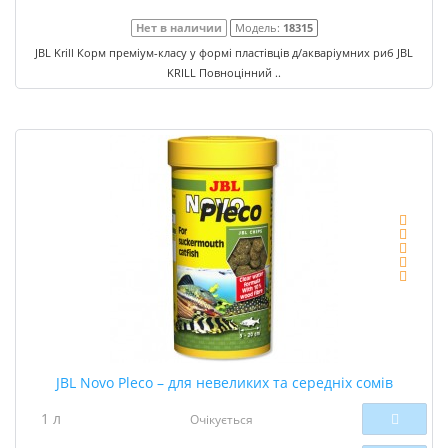
Нет в наличии
Модель:
18315
JBL Krill Корм преміум-класу у формі пластівців д/акваріумних риб JBL
KRILL Повноцінний ..
JBL Novo Pleco – для невеликих та середніх сомів
1 л
Очікується