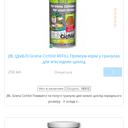
JBL (ДжБЛ) Grana Cichlid REFILL Преміум-корм у гранулах
для м'ясоїдних цихлід
250 мл
Очікується
Нет в наличии
Модель:
18312
JBL Grana Cichlid Плаваючі та тонучі гранули для хижих цихлід середнього
розміру . У складі є ..