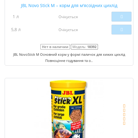
JBL Novo Stick M – корм для м'ясоїдних цихлід
1 л
Очікується
5,8 л
Очікується
Нет в наличии
Модель:
18392
JBL NovoStick M Основний корм у формі паличок для хижих цихлід
Повноцінне годування та о..