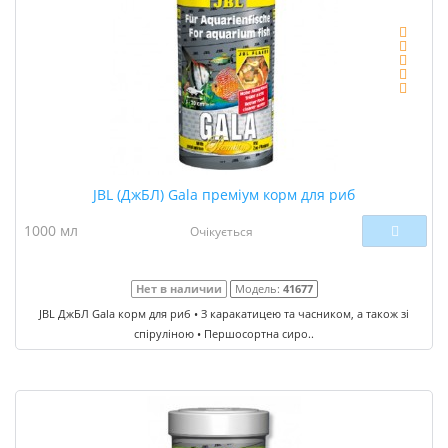
JBL (ДжБЛ) Gala преміум корм для риб
1000 мл
Очікується
Нет в наличии
Модель:
41677
JBL ДжБЛ Gala корм для риб • З каракатицею та часником, а також зі
спіруліною • Першосортна сиро..