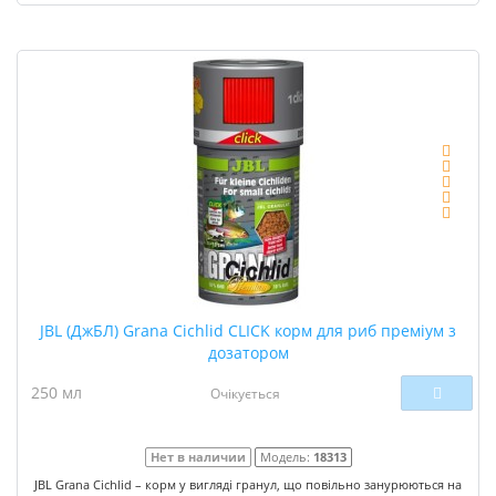
JBL (ДжБЛ) Grana Сichlid CLICK корм для риб преміум з
дозатором
250 мл
Очікується
Нет в наличии
Модель:
18313
JBL Grana Cichlid – корм у вигляді гранул, що повільно занурюються на