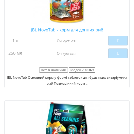
JBL NovoTab - корм для донних риб
1 л
Очікується
250 мл
Очікується
Нет в наличии
Модель:
18369
JBL NovoTab Основний корм у формі таблеток для будь-яких акваріумних
риб Повноцінний корм ..