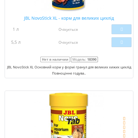
JBL NovoStick XL - корм для великих цихлід
1 л
Очікується
5,5 л
Очікується
Нет в наличии
Модель:
18390
JBL NovoStick XL Основний корм у формі гранул для великих хижих цихлід
Повноцінне годува..