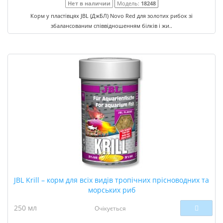
Нет в наличии
Модель:
18248
Корм у пластівцях JBL (ДжБЛ) Novo Red для золотих рибок зі
збалансованим співвідношенням білків і жи..
JBL Krill – корм для всіх видів тропічних прісноводних та
морських риб
250 мл
Очікується