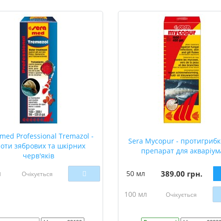
 med Professional Tremazol -
Sera Mycopur - протигриб
оти зябрових та шкірних
препарат для акваріум
черв'яків
л
50 мл
389.00 грн.
Очікується
100 мл
Очікується