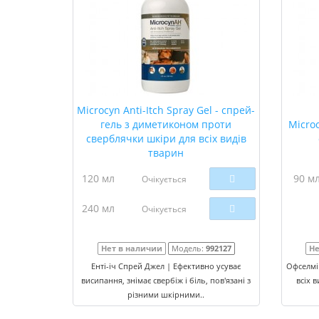
Microcyn Anti-Itch Spray Gel - спрей-
гель з диметиконом проти
Microc
сверблячки шкіри для всіх видів
тварин
120 мл
90 м
Очікується
240 мл
Очікується
Нет в наличии
Модель:
992127
Не
Енті-іч Спрей Джел | Ефективно усуває
Офселмі
висипання, знімає свербіж і біль, пов'язані з
всіх 
різними шкірними..