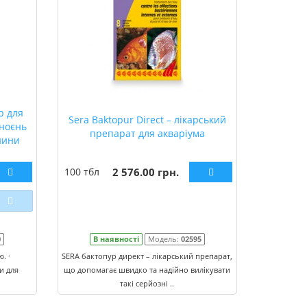
р для
Sera Baktopur Direct – лікарський
гноєнь
препарат для акваріума
нини
100 тбл
2 576.00 грн.
0
В наявності
Модель:
02595
. ·
SERA бактопур директ – лікарський препарат,
и для
що допомагає швидко та надійно вилікувати
такі серйозні ..