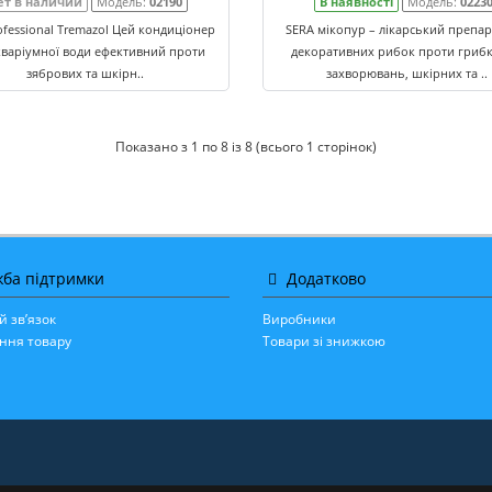
ет в наличии
Модель:
02190
В наявності
Модель:
0223
fessional Tremazol Цей кондиціонер
SERA мікопур – лікарський препар
кваріумної води ефективний проти
декоративних рибок проти гриб
зябрових та шкірн..
захворювань, шкірних та ..
Показано з 1 по 8 із 8 (всього 1 сторінок)
ба підтримки
Додатково
й зв’язок
Виробники
ння товару
Товари зі знижкою