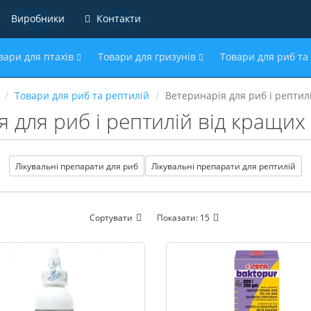
Виробники
Контакти
вари для птахів
Товари для гризунів
Товари для риб та
Товари для риб та рептилій
Ветеринарія для риб і рептил
я для риб і рептилій від кращих
Лікувальні препарати для риб
Лікувальні препарати для рептилій
Сортувати
Показати:
15