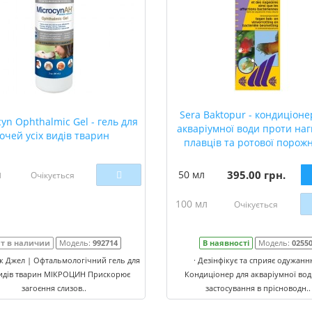
Sera Baktopur - кондиціоне
yn Ophthalmic Gel - гель для
акваріумної води проти на
очей усіх видів тварин
плавців та ротової порож
л
50 мл
395.00 грн.
Очікується
100 мл
Очікується
т в наличии
Модель:
992714
В наявності
Модель:
0255
к Джел | Офтальмологічний гель для
· Дезінфікує та сприяє одужанню
видів тварин МІКРОЦИН Прискорює
Кондиціонер для акваріумної вод
загоєння слизов..
застосування в прісноводн..