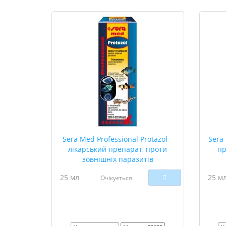
Sera Med Professional Protazol –
Sera
лікарський препарат, проти
пр
зовнішніх паразитів
25 мл
25 м
Очікується