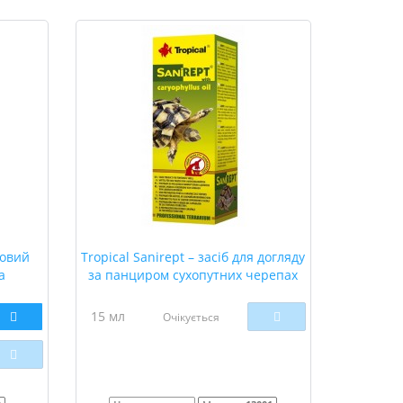
ковий
Tropical Sanirept – засіб для догляду
а
за панциром сухопутних черепах
15 мл
Очікується