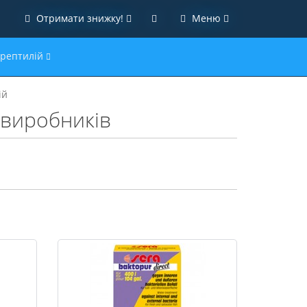
Отримати знижку!
Меню
 рептилій
ій
 виробників