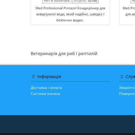
Нет в наличии
Модель:
02180
Н
Med Professional Protazol Кондиціонер для
Med Pro
акваріумної води, який надійно, швидко і
для а
безпечно видал..
Ветеринарія для риб і рептилій
Інформація
Служ
Доставка і оплата
Зворотні
Система знижок
Поверне