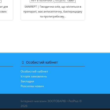
0
Нет в наличии
Модель:
13001
ат для
SANIREPT | Гвоздична олія, що міститься в
кових
препараті, має антисептичну, бактерицидну
та протигрибкову..
Особистий кабінет
Особистий кабінет
Історія замовлень
Закладки
Розсилка новин
Інтернет-магазин ЗООТОВАРІВ • PetPlus ©
2026