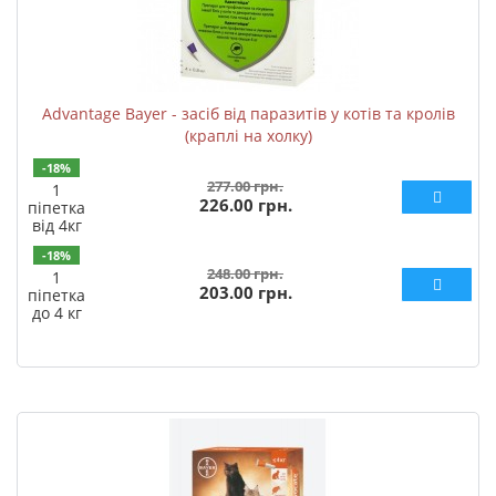
Advantage Bayer - засіб від паразитів у котів та кролів
(краплі на холку)
-18%
277.00 грн.
1
226.00 грн.
піпетка
від 4кг
-18%
248.00 грн.
1
203.00 грн.
піпетка
до 4 кг