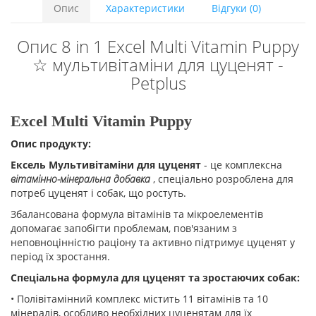
Опис
Характеристики
Відгуки (0)
Опис 8 in 1 Excel Multi Vitamin Puppy
☆ мультивітаміни для цуценят -
Petplus
Excel Multi Vitamin Puppy
Опис продукту:
Ексель Мультивітаміни для цуценят
- це комплексна
вітамінно-мінеральна добавка
, спеціально розроблена для
потреб цуценят і собак, що ростуть.
Збалансована формула вітамінів та мікроелементів
допомагає запобігти проблемам, пов'язаним з
неповноцінністю раціону та активно підтримує цуценят у
період їх зростання.
Спеціальна формула для цуценят та зростаючих собак:
• Полівітамінний комплекс містить 11 вітамінів та 10
мінералів, особливо необхідних цуценятам для їх