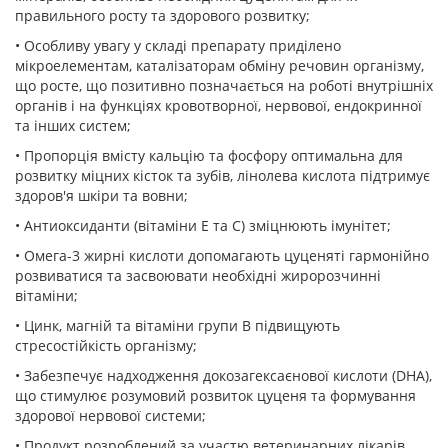
правильного росту та здорового розвитку;
• Особливу увагу у складі препарату приділено
мікроелементам, каталізаторам обміну речовин організму,
що росте, що позитивно позначається на роботі внутрішніх
органів і на функціях кровотворної, нервової, ендокринної
та інших систем;
• Пропорція вмісту кальцію та фосфору оптимальна для
розвитку міцних кісток та зубів, лінолева кислота підтримує
здоров'я шкіри та вовни;
• Антиоксиданти (вітаміни Е та С) зміцнюють імунітет;
• Омега-3 жирні кислоти допомагають цуценяті гармонійно
розвиватися та засвоювати необхідні жиророзчинні
вітаміни;
• Цинк, магній та вітаміни групи В підвищують
стресостійкість організму;
• Забезпечує надходження докозагексаєнової кислоти (DHA),
що стимулює розумовий розвиток цуценя та формування
здорової нервової системи;
• Продукт розроблений за участю ветеринарних лікарів.