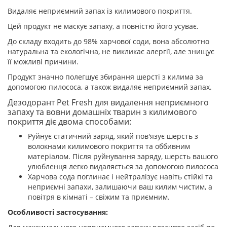
Видаляє неприємний запах із килимового покриття.
Цей продукт не маскує запаху, а повністю його усуває.
До складу входить до 98% харчової соди, вона абсолютно
натуральна та екологічна, не викликає алергії, але знищує
її можливі причини.
Продукт значно полегшує збирання шерсті з килима за
допомогою пилососа, а також видаляє неприємний запах.
Дезодорант Pet Fresh для видалення неприємного
запаху та вовни домашніх тварин з килимового
покриття діє двома способами:
Руйнує статичний заряд, який пов'язує шерсть з
волокнами килимового покриття та оббивним
матеріалом. Після руйнування заряду, шерсть вашого
улюбленця легко видаляється за допомогою пилососа
Харчова сода поглинає і нейтралізує навіть стійкі та
неприємні запахи, залишаючи ваш килим чистим, а
повітря в кімнаті – свіжим та приємним.
Особливості застосування: