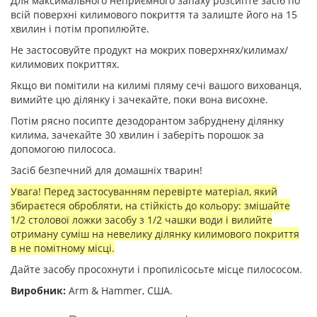
Для максимального неприємного запаху розсипте засіб по
всій поверхні килимового покриття та залиште його на 15
хвилин і потім пропилюйте.
Не застосовуйте продукт на мокрих поверхнях/килимах/
килимових покриттях.
Якщо ви помітили на килимі пляму сечі вашого вихованця,
вимийте цю ділянку і зачекайте, поки вона висохне.
Потім рясно посипте дезодорантом забруднену ділянку
килима, зачекайте 30 хвилин і заберіть порошок за
допомогою пилососа.
Засіб безпечний для домашніх тварин!
Увага! Перед застосуванням перевірте матеріал, який
збираєтеся обробляти, на стійкість до кольору: змішайте
1/2 столової ложки засобу з 1/2 чашки води і вилийте
отриману суміш на невелику ділянку килимового покриття
в не помітному місці.
Дайте засобу просохнути і пропилісосьте місце пилососом.
Виробник:
Arm & Hammer, США.