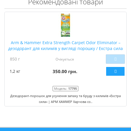
Рекомендовані товари
Arm & Hammer Extra Strength Carpet Odor Eliminator –
дезодорант для килимів у вигляді порошку / Екстра сила
850 г
Очікується
1,2 кг
350.00 грн.
Модель:
17795
Дезодорант-порошок для усунення запаху та бруду з килимів «Екстра
сила» | АРМ ХАММЕР Харчова со..