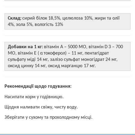
Склад:
сирий білок 18,5%, целюлоза 10%, жири та олії
4%, зола 5%, вологість 13%
Добавки на 1 кг:
вітамін А – 5000 МО, вітамін
D
3 – 700
МО, вітамін Е (
α
токоферол) – 11 мг, пентагідрат
сульфату міді 14 мг, залізо сульфат моногідрат 24 мг,
оксид цинку 14 мг, оксид марганцю 17 мг.
Рекомендації щодо годування:
Насипати корм у годівницю.
Щодня наливати свіжу, чисту воду.
Зберігати у сухому та прохолодному місці.