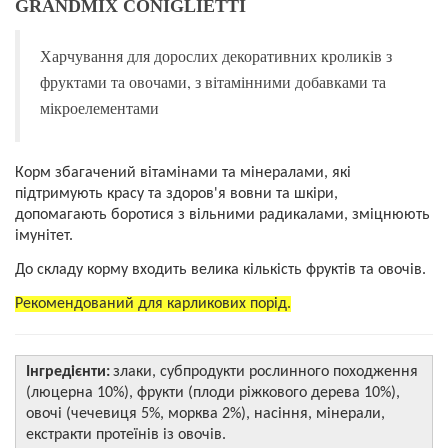
GRANDMIX
CONIGLIETTI
Харчування для дорослих декоративних кроликів з
фруктами та овочами, з вітамінними добавками та
мікроелементами
Корм збагачений вітамінами та мінералами, які
підтримують красу та здоров'я вовни та шкіри,
допомагають боротися з вільними радикалами, зміцнюють
імунітет.
До складу корму входить велика кількість фруктів та овочів.
Рекомендований для карликових порід.
Інгредієнти:
злаки, субпродукти рослинного походження
(люцерна 10%), фрукти (плоди ріжкового дерева 10%),
овочі (чечевиця 5%, морква 2%), насіння, мінерали,
екстракти протеїнів із овочів.