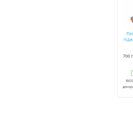
Pad
підж
700 г
BIOG
декор