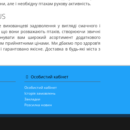
и, але і необхідну птахам рухову активність.
US
е вихованцеві задоволення у вигляді смачного і
у, що вони розважають птахів, створюючи звичні
нувати вам широкий асортимент додаткового
мим прийнятними цінами. Ми дбаємо про здоров'я
гарантовано якісне. Доставка в будь-які міста з
Особистий кабінет
Особистий кабінет
Історія замовлень
Закладки
Розсилка новин
Інтернет-магазин ЗООТОВАРІВ • PetPlus ©
2026