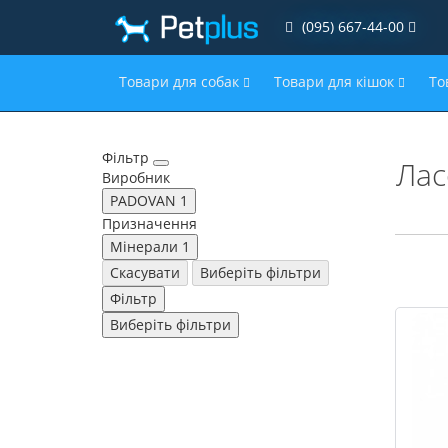
(095) 667-44-00
Товари для собак
Товари для кішок
То
Фільтр
Лас
Виробник
PADOVAN
1
Призначення
Мінерали
1
Скасувати
Виберіть фільтри
Фільтр
Виберіть фільтри