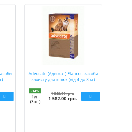
засоби
Advocate (Адвокат) Elanco - засоби
г)
захисту для кішок (від 4 до 8 кг)
-14%
1 846.00 грн.
1уп
1 582.00 грн.
(3шт)