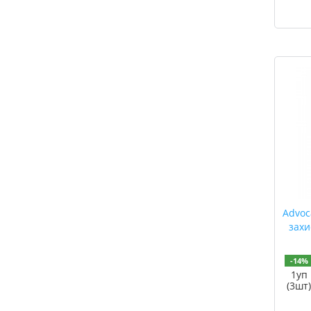
Advoc
захи
-14%
1уп
(3шт)