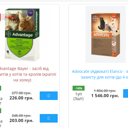
Акція
vantage Bayer - засіб від
Advocate (Адвокат) Elanco - 
тів у котів та кролів (краплі
захисту для котів (до 4 к
на холку)
-14%
1 804.00 грн.
277.00 грн.
1уп
1 546.00 грн.
226.00 грн.
ка
(3шт)
г
248.00 грн.
203.00 грн.
ка
г