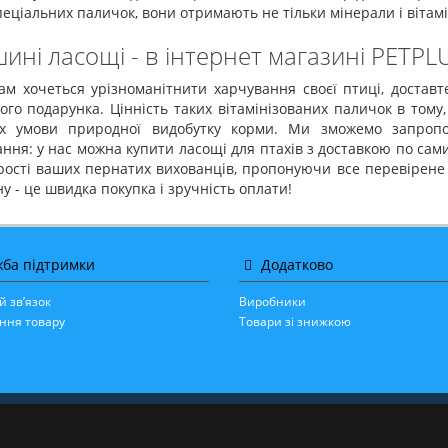
пеціальних паличок, вони отримають не тільки мінерали і вітамін
ині ласощі - в інтернет магазині PETPL
м хочеться урізноманітнити харчування своєї птиці, доставт
го подарунка. Цінність таких вітамінізованих паличок в том
х умови природної видобутку корми. Ми зможемо запропо
ння: у нас можна купити ласощі для птахів з доставкою по са
рості ваших пернатих вихованців, пропонуючи все перевірене і 
у - це швидка покупка і зручність оплати!
ба підтримки
Додатково
й зв’язок
Виробники
ння товару
Товари зі знижкою