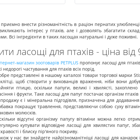
приємно внести різноманітність в раціон пернатих улюбленців:
викликають інтерес у птахів, але і дозволять збагатити скла
ми. Всі інгредієнти в таких ласощах натуральні і дуже поживні.
ити ласощі для птахів - ціна від 
нтернет-магазин зоотоварів PETPLUS
пропонує ласощі для птахів
кі недорогі частування для птахів всіх порід.
обре представлені в нашому каталозі товари торгової марки Sti
 клітці, щоб створити у вихованців враження, ніби вони добу
айняти птицю, оскільки папуги, великі і хвилясті, захоплен
асіння і фрукти. Таке ласощі для папуг постачає організм птахів 
 продажу є і мінеральна підгодівля, призначена для додавання
обавка покращує травлення, представляючи собою суху вітаміні
аковин молюсків.
скільки відсутні організму папугу вітаміни можна легко отри
егулярно купувати відповідне ласощі для хвилястих папуг, зба
скравості і блиску пір'яного покриву.
акож у нас ви знайдете найрізноманітніші ласощі для канарок 