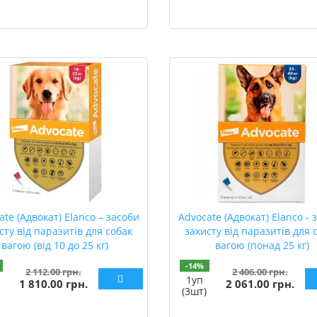
ate (Адвокат) Elanco – засоби
Advocate (Адвокат) Elanco - 
сту від паразитів для собак
захисту від паразитів для 
вагою (від 10 до 25 кг)
вагою (понад 25 кг)
-14%
2 112.00 грн.
2 406.00 грн.
1уп
1 810.00 грн.
2 061.00 грн.
(3шт)