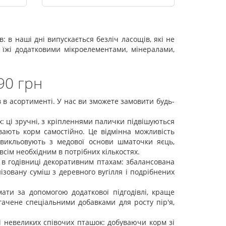
 в наші дні випускається безліч ласощів, які не
д їжі додатковими мікроелементами, мінералами,
90 грн
 в асортименті. У нас ви зможете замовити будь-
x: ці зручні, з кріпленнями палички підвішуються
вають корм самостійно. Це відмінна можливість
о викльовують з медової основи шматочки яєць,
всім необхідним в потрібних кількостях.
 в годівниці декоративним птахам: збалансована
зовану суміш з деревного вугілля і подрібнених
мати за допомогою додаткової підгодівлі, краще
гачене спеціальними добавками для росту пір'я,
і невеликих співочих пташок: добуваючи корм зі