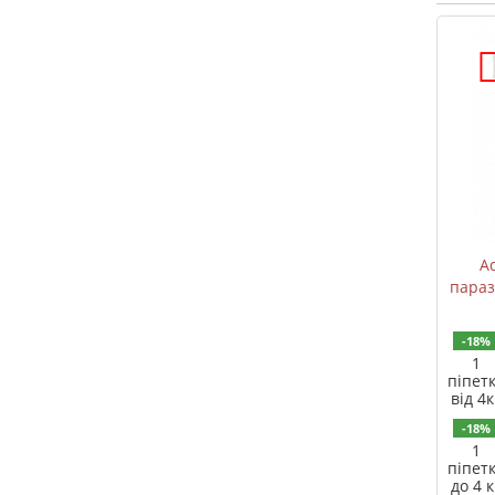
Ad
парази
-18%
1
піпет
від 4к
-18%
1
піпет
до 4 к