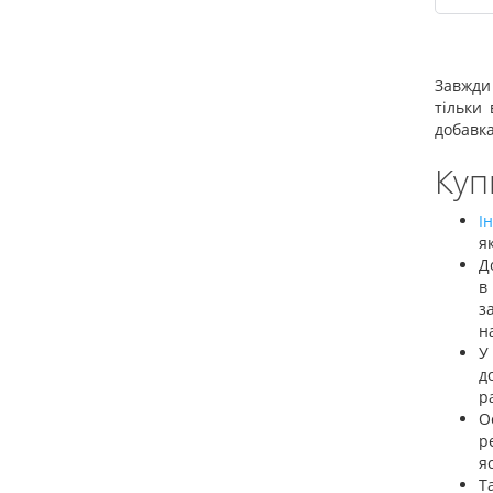
Завжди 
тільки 
добавка
Куп
І
я
Д
в
з
н
У
д
р
О
р
я
Т