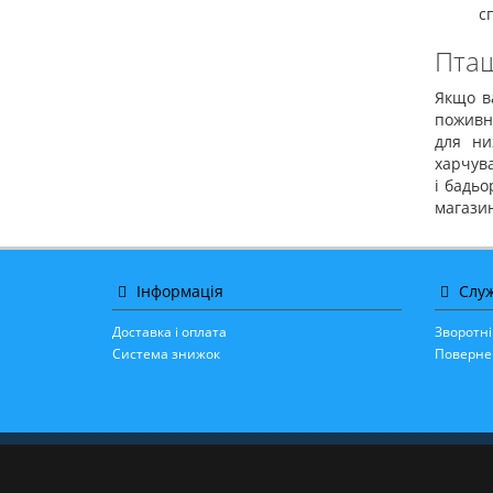
с
Пташ
Якщо ва
поживно
для ни
харчува
і бадьо
магазин
Інформація
Служ
Доставка і оплата
Зворотні
Система знижок
Поверне