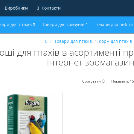
Виробники
Контакти
вари для птахів
Товари для гризунів
Товари для риб та
Товари для птахів
Корм для птахів
ощі для птахів в асортименті п
інтернет зоомагазині
Сортувати
Показати:
15