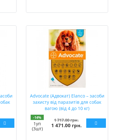
засоби
Advocate (Адвокат) Elanco – засоби
собак
захисту від паразитів для собак
вагою (від 4 до 10 кг)
-14%
1 717.00 грн.
1уп
1 471.00 грн.
(3шт)