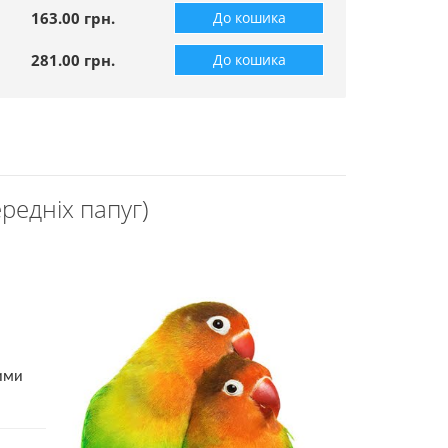
163.00 грн.
До кошика
281.00 грн.
До кошика
едніх папуг)
ими