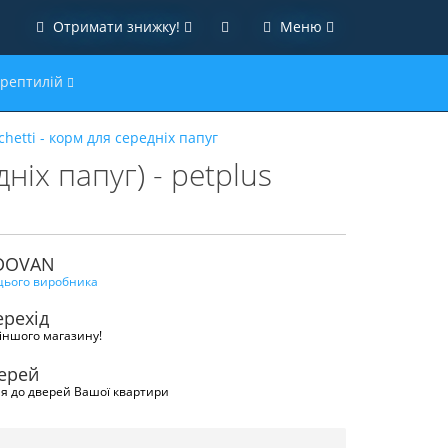
Отримати знижку!
Меню
 рептилій
hetti - корм для середніх папуг
х папуг) - petplus
ADOVAN
 цього виробника
рехід
іншого магазину!
верей
я до дверей Вашої квартири