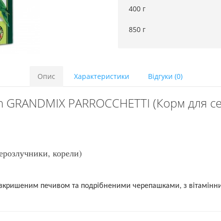
400 г
850 г
Опис
Характеристики
Відгуки (0)
n GRANDMIX PARROCCHETTI (Корм для сер
ерозлучники, корели)
розкришеним печивом та подрібненими черепашками, з вітамінн