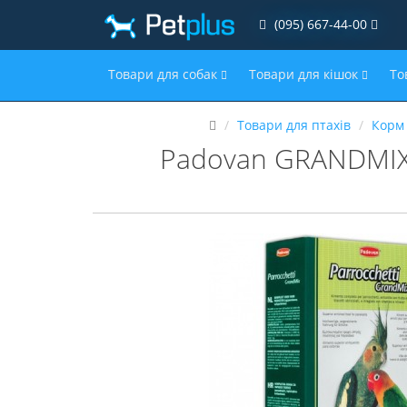
(095) 667-44-00
Товари для собак
Товари для кішок
То
Товари для птахів
Корм 
Padovan GRANDMIX 