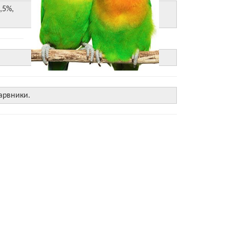
,5%,
барвники.