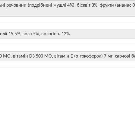
ьні речовини (подрібнені мушлі 4%), бісквіт 3%, фрукти (ананас 0
лії 15,5%, зола 5%, вологість 12%.
0 МО, вітамін D3 500 МО, вітамін Е (α-токоферол) 7 мг, харчові 