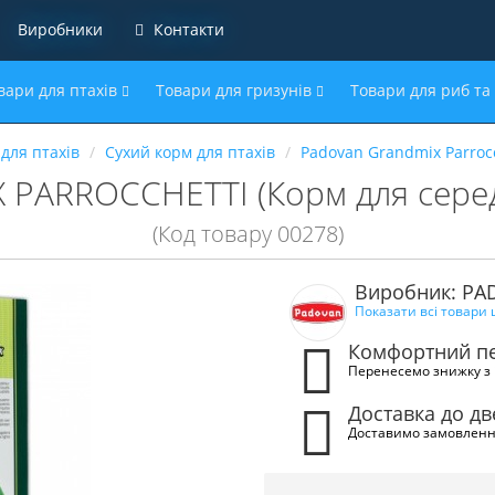
Виробники
Контакти
вари для птахів
Товари для гризунів
Товари для риб та
для птахів
Сухий корм для птахів
Padovan Grandmix Parrocc
PARROCCHETTI (Корм для середні
(Код товару 00278)
Виробник: P
Показати всі товари
Комфортний пе
Перенесемо знижку з 
Доставка до д
Доставимо замовленн