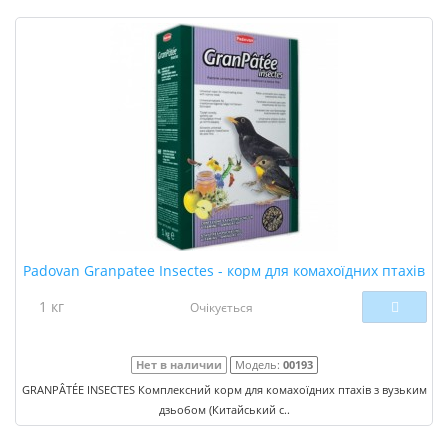
Padovan Granpatee Insectes - корм для комахоїдних птахів
1 кг
Очікується
Нет в наличии
Модель:
00193
GRANPÂTÉE INSECTES Комплексний корм для комахоїдних птахів з вузьким
дзьобом (Китайський с..