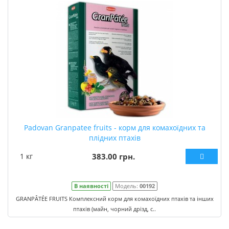
Padovan Granpatee fruits - корм для комахоїдних та
плідних птахів
1 кг
383.00 грн.
В наявності
Модель:
00192
GRANPÂTÉE FRUITS Комплексний корм для комахоїдних птахів та інших
птахів (майн, чорний дрізд, с..