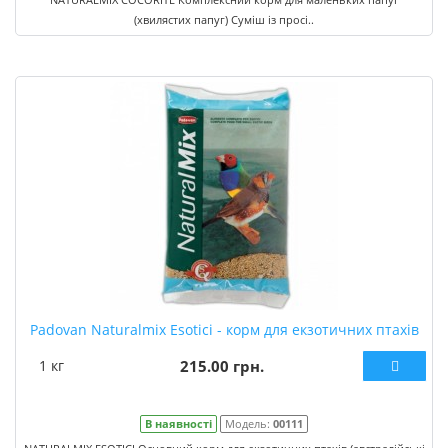
(хвилястих папуг) Суміш із просі..
Padovan Naturalmix Esotici - корм для екзотичних птахів
1 кг
215.00 грн.
В наявності
Модель:
00111