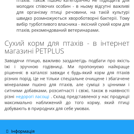
птахів. Також пшоно категорично не підходить для
молодих співочих особин - в ньому відсутні важливі
для організму птиці речовини, на такій культурі
швидко розмножуються хвороботворні бактерії. Тому
вибір турботливого власника - якісний сухий корм для
птахів, рекомендований ветеринарами.
Сухий корм для птахів - в інтернет
магазині PETPLUS
Заводячи птицю, важливо заздалегідь подбати про якість
їжі і зручною годівниці. Ми пропонуємо найкраще
рішення: в каталозі завжди є будь-який корм для птахів
різних порід. Це не тільки спеціальне очищене і збагачене
мінералами пшоно для птахів, але суміші з цінними і
ситними добавками, розсипчасті і свіжі, також в наявності
різні
недорогі ласощі
. Склад представленої у нас продукції
максимально наближений до того корму, який птиці
добувають в природних для себе умовах.
Інформація