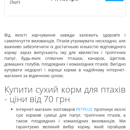
(3шт)
Від якості харчування завжди залежить здоров'я і
самопочуття вихованців. Птахів утримувати нескладно, але
важливо забезпечити їх достатньою кількістю відповідного
корму: зараз випускають їжу для хвилястих і тропічних
папуг, будь-яких співочих пташок, канарок, Щеглов,
домашніх голубів, плодоядних і комахоїдних птахів. Вигідно
купувати недорогі і хороші корми в надійному інтернет-
магазині за відмінною ціною.
Купити сухий корм для птахів
- ціни від 70 грн
Інтернет-магазин зоотоварів
PETPLUS
пропонує якісні
сухі кормові суміші для папуг, тропічних птахів, а
також плодоядних і комахоїдних вихованців. Ми
гарантуємо великий вибір корму, який пройшов