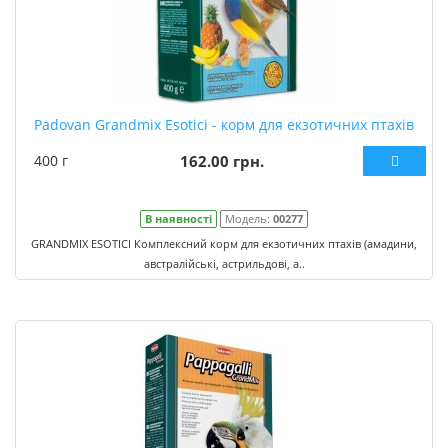
Padovan Grandmix Esotici - корм для екзотичних птахів
400 г
162.00 грн.
В наявності
Модель:
00277
GRANDMIX ESOTICI Комплексний корм для екзотичних птахів (амадини,
австралійські, астрильдові, а..