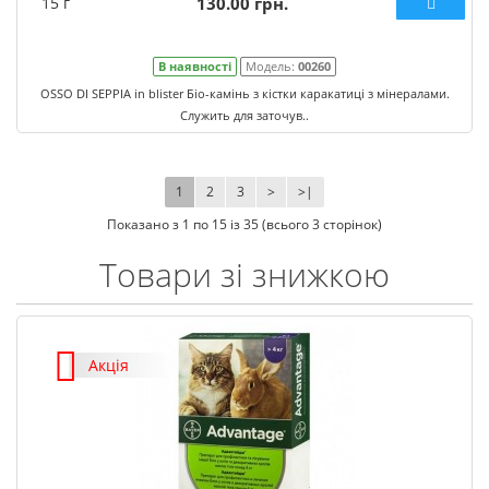
15 г
130.00 грн.
В наявності
Модель:
00260
OSSO DI SEPPIA in blister Біо-камінь з кістки каракатиці з мінералами.
Служить для заточув..
1
2
3
>
>|
Показано з 1 по 15 із 35 (всього 3 сторінок)
Товари зі знижкою
Акція