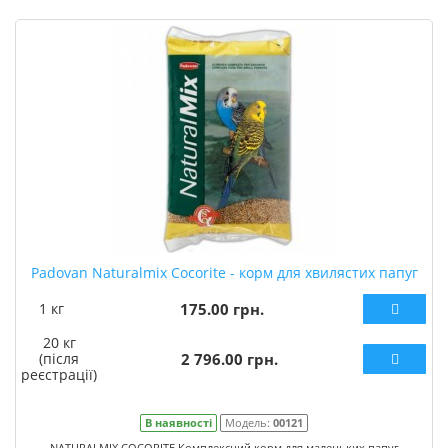
Padovan Naturalmix Cocorite - корм для хвилястих папуг
1 кг
175.00 грн.
20 кг
(після
2 796.00 грн.
реєстрації)
В наявності
Модель:
00121
NATURALMIX COCORITE Комплексний корм для маленьких папуг