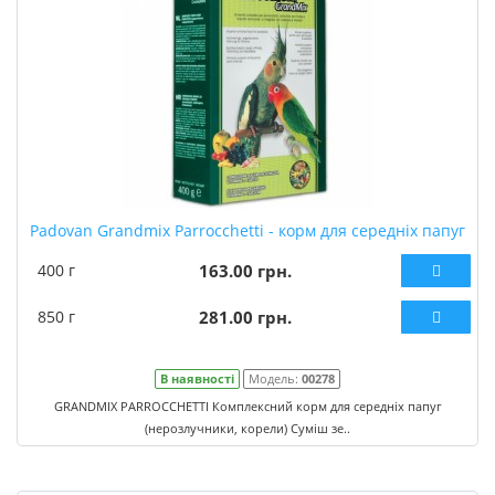
Padovan Grandmix Parrocchetti - корм для середніх папуг
400 г
163.00 грн.
850 г
281.00 грн.
В наявності
Модель:
00278
GRANDMIX PARROCCHETTI Комплексний корм для середніх папуг
(нерозлучники, корели) Суміш зе..