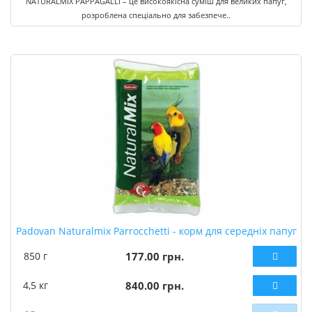
NATURALMIX PAPPAGALLI – це високоякісна суміш для великих папуг,
розроблена спеціально для забезпече..
Padovan Naturalmix Parrocchetti - корм для середніх папуг
850 г
177.00 грн.
4,5 кг
840.00 грн.