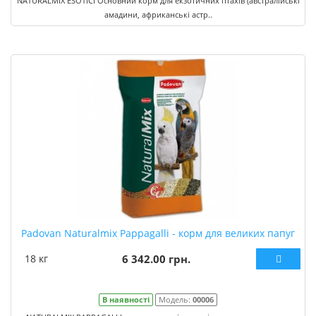
NATURALMIX ESOTICI Основний корм для екзотичних птахів (австралійські
амадини, африканські астр..
Padovan Naturalmix Pappagalli - корм для великих папуг
18 кг
6 342.00 грн.
В наявності
Модель:
00006