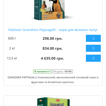
Padovan Grandmix Pappagalli - корм для великих папуг
600 г
298.00 грн.
2 кг
834.00 грн.
12,5 кг
4 635.00 грн.
В наявності
Модель:
00186
GRANDMIX PAPPAGALLI Комплексний, високоякісний основний корм із
фруктами та бісквітною крихтою..