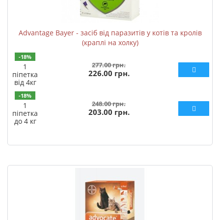
Advantage Bayer - засіб від паразитів у котів та кролів
(краплі на холку)
-18%
277.00 грн.
1
226.00 грн.
піпетка
від 4кг
-18%
248.00 грн.
1
203.00 грн.
піпетка
до 4 кг