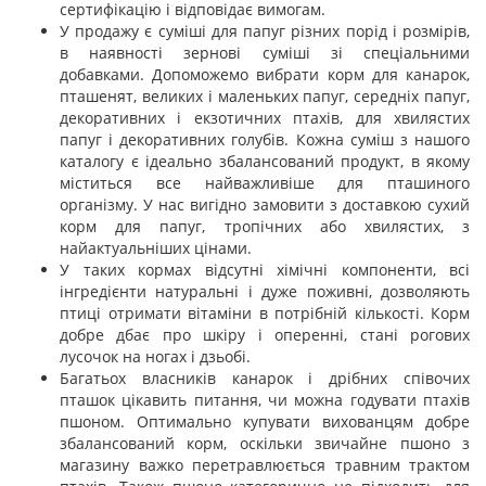
сертифікацію і відповідає вимогам.
У продажу є суміші для папуг різних порід і розмірів,
в наявності зернові суміші зі спеціальними
добавками. Допоможемо вибрати корм для канарок,
пташенят, великих і маленьких папуг, середніх папуг,
декоративних і екзотичних птахів, для хвилястих
папуг і декоративних голубів. Кожна суміш з нашого
каталогу є ідеально збалансований продукт, в якому
міститься все найважливіше для пташиного
організму. У нас вигідно замовити з доставкою сухий
корм для папуг, тропічних або хвилястих, з
найактуальніших цінами.
У таких кормах відсутні хімічні компоненти, всі
інгредієнти натуральні і дуже поживні, дозволяють
птиці отримати вітаміни в потрібній кількості. Корм
добре дбає про шкіру і оперенні, стані рогових
лусочок на ногах і дзьобі.
Багатьох власників канарок і дрібних співочих
пташок цікавить питання, чи можна годувати птахів
пшоном. Оптимально купувати вихованцям добре
збалансований корм, оскільки звичайне пшоно з
магазину важко перетравлюється травним трактом