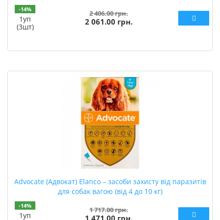
-14%
2 406.00 грн.
1уп
2 061.00 грн.
(3шт)
Advocate (Адвокат) Elanco – засоби захисту від паразитів
для собак вагою (від 4 до 10 кг)
-14%
1 717.00 грн.
1уп
1 471.00 грн.