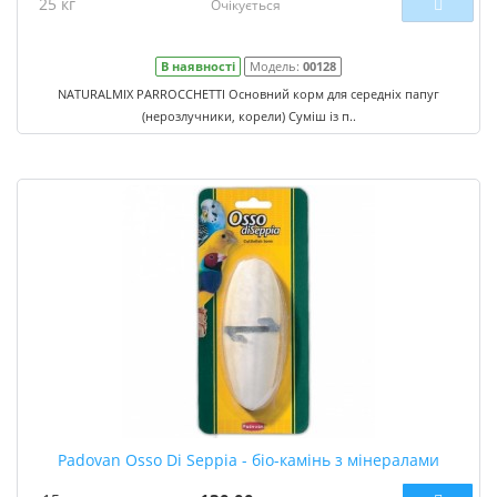
25 кг
Очікується
В наявності
Модель:
00128
NATURALMIX PARROCCHETTI Основний корм для середніх папуг
(нерозлучники, корели) Суміш із п..
Padovan Osso Di Seppia - біо-камінь з мінералами